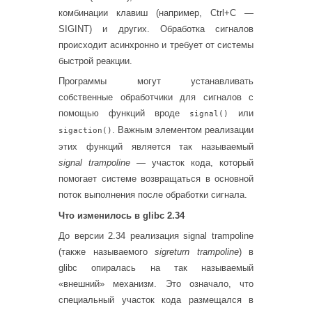
комбинации клавиш (например, Ctrl+C —
SIGINT) и других. Обработка сигналов
происходит асинхронно и требует от системы
быстрой реакции.
Программы могут устанавливать
собственные обработчики для сигналов с
помощью функций вроде
или
signal()
. Важным элементом реализации
sigaction()
этих функций является так называемый
signal trampoline
— участок кода, который
помогает системе возвращаться в основной
поток выполнения после обработки сигнала.
Что изменилось в glibc 2.34
До версии 2.34 реализация signal trampoline
(также называемого
sigreturn trampoline
) в
glibc опиралась на так называемый
«внешний» механизм. Это означало, что
специальный участок кода размещался в