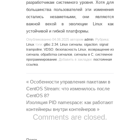
разработчикам системного уровня. Хотя для
большинства пользователей эти изменения
остались незаметными, они являются
важной вехой в эволюции Linux как
устойчивой и гибкой платформы.
Опубликованно
04.06.2025
автором
admin
. Рубрика:
Linux
тэги:
glibc 2.34
,
Linux сигналы
,
sigaction
,
signal
trampoline
,
VDSO
,
безопасность Linux
,
возвращение из
сигнала
,
обработка сигналов
,
сигналы в C
,
системное
программирование
. Добавить в закладки:
постоянная
ссылка
.
«
Особенности управления пакетами в
CentOS Stream: что изменилось после
CentOS 8?
Изоляция PID namespace: как работают
контейнеры внутри контейнеров
»
Comments are closed.
Поиск