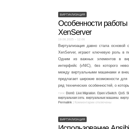
ВИРТУАЛИЗАЦИЯ
Особенности работы 
XenServer
19.06.2025 – 12:06
Виртуализация давно стала основой с
XenServer, играют ключевую роль в п
Одним из важных элементов в вирт
интерфейс (vNIC), без которого нев
между виртуальными машинами и внеш
предлагает широкие возможности для 
ряд технических особенностей, о котор
тэги:
Dom0
,
Live Migration
,
Open vSwitch
,
QoS
,
S
виртуальная сеть
,
виртуальные машины
,
вирту
Permalink
|
Комментарии
отключены
ВИРТУАЛИЗАЦИЯ
Использование Ansib