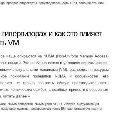
ugh
,
проброс видеокарты
,
производительность GPU
,
рабочие станции
|
гипервизорах и как это влияет
ть VM
все чаще опираются на NUMA (Non-Uniform Memory Access)
па к памяти. Это особенно важно в условиях виртуализации,
енными виртуальными машинами (VM), распределяя ресурсы
ьное понимание принципов NUMA и особенностей его
зволяет не только повысить общую производительность
ежать критических ошибок, способных привести к серьезным
ы.
читать далее
»
ware
,
NUMA-топология
,
NUMA-узел
,
vCPU
,
VMware
,
виртуализация
,
,
локальная память
,
производительность ВМ
,
распределение памяти
|