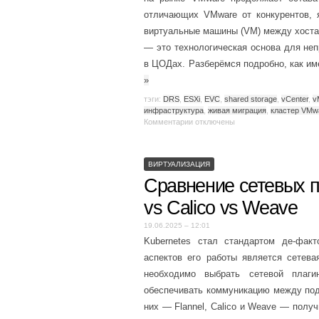
отличающих VMware от конкурентов, 
виртуальные машины (VM) между хостам
— это технологическая основа для не
в ЦОДах. Разберёмся подробно, как им
»
тэги:
DRS
,
ESXi
,
EVC
,
shared storage
,
vCenter
,
v
инфраструктура
,
живая миграция
,
кластер VMw
Комментарии
отключены
ВИРТУАЛИЗАЦИЯ
Сравнение сетевых пл
vs Calico vs Weave
19.06.2025 – 12:01
Kubernetes стал стандартом де-фак
аспектов его работы является сетева
необходимо выбрать сетевой плагин
обеспечивать коммуникацию между под
них — Flannel, Calico и Weave — полу