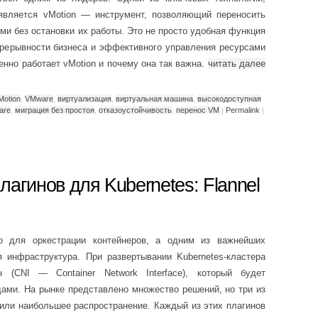
является vMotion — инструмент, позволяющий переносить
и без остановки их работы. Это не просто удобная функция
прерывности бизнеса и эффективного управления ресурсами
енно работает vMotion и почему она так важна.
читать далее
Motion
,
VMware
,
виртуализация
,
виртуальная машина
,
высокодоступная
are
,
миграция без простоя
,
отказоустойчивость
,
перенос VM
|
Permalink
|
агинов для Kubernetes: Flannel
то для оркестрации контейнеров, а одним из важнейших
я инфраструктура. При развертывании Kubernetes-кластера
 (CNI — Container Network Interface), который будет
ами. На рынке представлено множество решений, но три из
чили наибольшее распространение. Каждый из этих плагинов