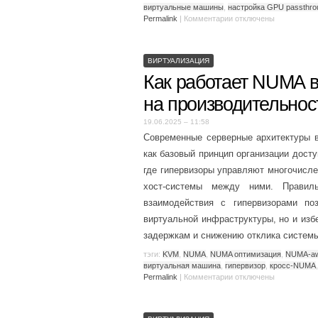
виртуальные машины
,
настройка GPU passthro
Permalink
|
Комментарии
отключены
ВИРТУАЛИЗАЦИЯ
Как работает NUMA в 
на производительнос
19.06.2025 – 11:58
Современные серверные архитектуры 
как базовый принцип организации досту
где гипервизоры управляют многочисл
хост-системы между ними. Правил
взаимодействия с гипервизорами по
виртуальной инфраструктуры, но и изб
задержкам и снижению отклика систем
тэги:
KVM
,
NUMA
,
NUMA оптимизация
,
NUMA-a
виртуальная машина
,
гипервизор
,
кросс-NUMA
Permalink
|
Комментарии
отключены