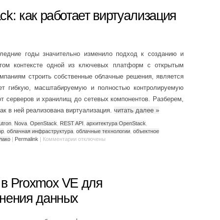
ck: как работает виртуализация
следние годы значительно изменило подход к созданию и
этом контексте одной из ключевых платформ с открытым
омпаниям строить собственные облачные решения, является
яет гибкую, масштабируемую и полностью контролируемую
т серверов и хранилищ до сетевых компонентов. Разберем,
как в ней реализована виртуализация.
читать далее
»
utron
,
Nova
,
OpenStack
,
REST API
,
архитектура OpenStack
,
ор
,
облачная инфраструктура
,
облачные технологии
,
объектное
лако
|
Permalink
|
Комментарии
отключены
 в Proxmox VE для
анения данных