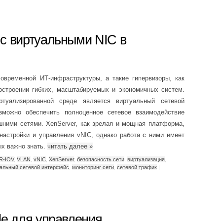
с виртуальными NIC в
овременной ИТ-инфраструктуры, а такие гипервизоры, как
остроении гибких, масштабируемых и экономичных систем.
уализированной среде является виртуальный сетевой
озможно обеспечить полноценное сетевое взаимодействие
ними сетями. XenServer, как зрелая и мощная платформа,
настройки и управления vNIC, однако работа с ними имеет
ых важно знать.
читать далее
»
R-IOV
,
VLAN
,
vNIC
,
XenServer
,
безопасность сети
,
виртуализация
,
альный сетевой интерфейс
,
мониторинг сети
,
сетевой трафик
|
le для управления