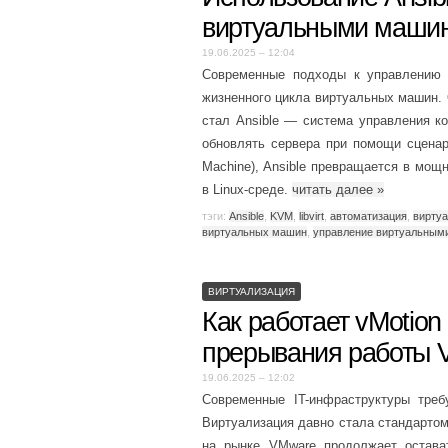
виртуальными маши
19.06.2025 – 12:04
Современные подходы к управлению и
жизненного цикла виртуальных машин.
стал Ansible — система управления к
обновлять сервера при помощи сценари
Machine), Ansible превращается в мо
в Linux-среде.
читать далее
»
тэги:
Ansible
,
KVM
,
libvirt
,
автоматизация
,
вирту
виртуальных машин
,
управление виртуальным
ВИРТУАЛИЗАЦИЯ
Как работает vMotion
прерывания работы 
19.06.2025 – 12:02
Современные IT-инфраструктуры треб
Виртуализация давно стала стандартом
на рынке VMware продолжает остава