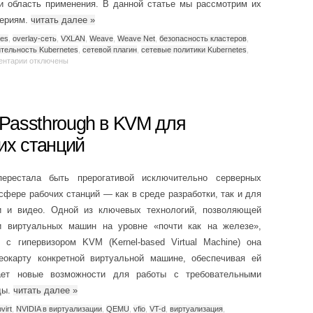
 и область применения. В данной статье мы рассмотрим их
териям.
читать далее
»
tes
,
overlay-сеть
,
VXLAN
,
Weave
,
Weave Net
,
безопасность кластеров
,
тельность Kubernetes
,
сетевой плагин
,
сетевые политики Kubernetes
,
ентарии
отключены
Passthrough в KVM для
их станций
перестала быть прерогативой исключительно серверных
сфере рабочих станций — как в среде разработки, так и для
и и видео. Одной из ключевых технологий, позволяющей
и виртуальных машин на уровне «почти как на железе»,
 с гипервизором KVM (Kernel-based Virtual Machine) она
окарту конкретной виртуальной машине, обеспечивая ей
ет новые возможности для работы с требовательными
ды.
читать далее
»
bvirt
,
NVIDIA в виртуализации
,
QEMU
,
vfio
,
VT-d
,
виртуализация
,