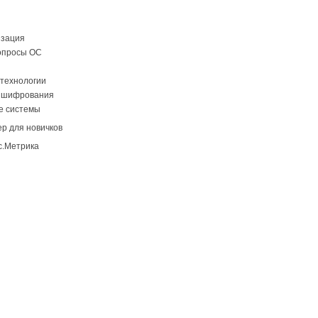
изация
опросы ОС
технологии
 шифрования
е системы
р для новичков