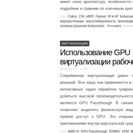
имеет свою архитектуру, особенности
подробнее и сравним по ключевым кри
тэги:
Calico
,
CNI
,
eBPF
,
Flannel
,
IP-in-IP
,
Kuberne
маршрутизация
,
масштабируемость
,
производи
сетевые решения Kubernetes
|
Permalink
|
Комм
ВИРТУАЛИЗАЦИЯ
Использование GPU 
виртуализации рабоч
19.06.2025 – 11:59
Современная виртуализация давно 
решений. Все чаще она применяется в 
интенсивных задач обработки график
добиться высокой производительност
является GPU Passthrough. В связке
позволяет выделять физическую виде
прямой доступ к GPU. Это открыва
приложениями внутри виртуальной сре
тэги:
AMD-Vi
,
GPU Passthrough
,
IOMMU
,
KVM
,
li