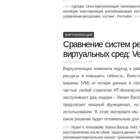
тэги:
cgroups
,
Linux виртуализация
,
namespace
изоляция
,
кластеризация
,
контейнеризация
,
кон
управление ресурсами
,
хостинг
|
Permalink
|
Ко
ВИРТУАЛИЗАЦИЯ
Сравнение систем ре
виртуальных сред: V
19.06.2025 – 12:08
Виртуализация изменила подход к раб
ресурсы и повышать гибкость. Вмест
машины (VM) от потери данных и сбо
частью любой стратегии ИТ-безопасн
заслуживают два лидера – Veeam Backup
предлагают мощный функционал, но 
использования. В этом материале мы 
какое решение будет оптимальным для
тэги:
Hyper-V
,
Immutability
,
Nakivo Backup
,
NAS
,
восстановление после сбоев
,
защита данных
,
к
репликация виртуальных машин
,
сравнение Ve