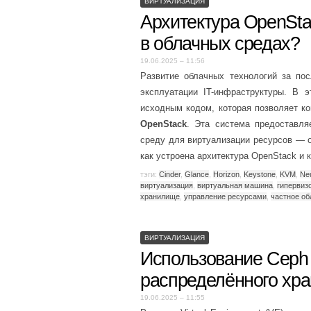
ВИРТУАЛИЗАЦИЯ
Архитектура OpenSta
в облачных средах?
19.06.2025 – 11:56
Развитие облачных технологий за по
эксплуатации IT-инфраструктуры. В 
исходным кодом, которая позволяет к
OpenStack
. Эта система предоставл
среду для виртуализации ресурсов — о
как устроена архитектура OpenStack и 
тэги:
Cinder
,
Glance
,
Horizon
,
Keystone
,
KVM
,
Ne
виртуализация
,
виртуальная машина
,
гипервиз
хранилище
,
управление ресурсами
,
частное об
ВИРТУАЛИЗАЦИЯ
Использование Ceph
распределённого хр
19.06.2025 – 11:55