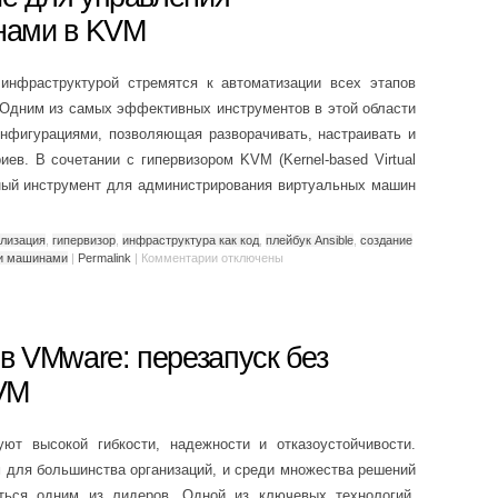
нами в KVM
нфраструктурой стремятся к автоматизации всех этапов
 Одним из самых эффективных инструментов в этой области
онфигурациями, позволяющая разворачивать, настраивать и
ев. В сочетании с гипервизором KVM (Kernel-based Virtual
щный инструмент для администрирования виртуальных машин
ализация
,
гипервизор
,
инфраструктура как код
,
плейбук Ansible
,
создание
и машинами
|
Permalink
|
Комментарии
отключены
 в VMware: перезапуск без
VM
уют высокой гибкости, надежности и отказоустойчивости.
 для большинства организаций, и среди множества решений
ться одним из лидеров. Одной из ключевых технологий,