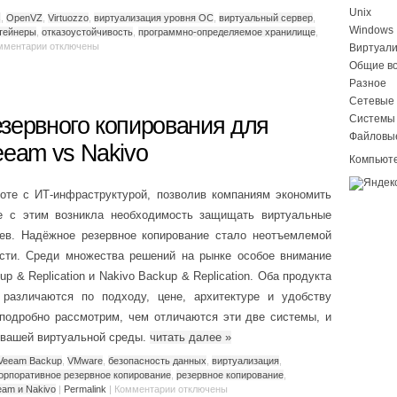
Unix
s
,
OpenVZ
,
Virtuozzo
,
виртуализация уровня ОС
,
виртуальный сервер
,
Windows
тейнеры
,
отказоустойчивость
,
программно-определяемое хранилище
,
мментарии
отключены
Виртуал
Общие в
Разное
Сетевые 
зервного копирования для
Системы
Файловы
eeam vs Nakivo
Компьюте
оте с ИТ-инфраструктурой, позволив компаниям экономить
е с этим возникла необходимость защищать виртуальные
ев. Надёжное резервное копирование стало неотъемлемой
ости. Среди множества решений на рынке особое внимание
 & Replication и Nakivo Backup & Replication. Оба продукта
различаются по подходу, цене, архитектуре и удобству
подробно рассмотрим, чем отличаются эти две системы, и
 вашей виртуальной среды.
читать далее
»
Veeam Backup
,
VMware
,
безопасность данных
,
виртуализация
,
орпоративное резервное копирование
,
резервное копирование
,
eam и Nakivo
|
Permalink
|
Комментарии
отключены