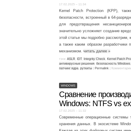
17.02.2025 – 11:34
Kernel Patch Protection (KPP), та
безопасности, встроенный в 64-разряд
для предотвращения несанкциониро
значительно усложняет создание вред
этой статье мы подробно рассмотрим, ка
а также каким образом разработчики 
механизмом.
читать далее
»
тэги:
ASLR
,
IDT
,
Integrity Check
,
Kernel Patch Pro
антивирусные решения
,
безопасность Windows
патчинг ядра
,
руткиты
|
Permalink
|
Комментари
WINDOWS
Сравнение производ
Windows: NTFS vs e
17.02.2025 – 11:32
Современные операционные системы
хранения данных. В экосистеме Wind
Каждая из этих файловых систем име