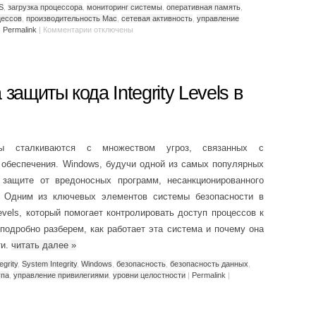
S
,
загрузка процессора
,
мониторинг системы
,
оперативная память
,
цессов
,
производительность Mac
,
сетевая активность
,
управление
|
Permalink
|
Комментарии
отключены
защиты кода Integrity Levels в
мы сталкиваются с множеством угроз, связанных с
 обеспечения. Windows, будучи одной из самых популярных
защите от вредоносных программ, несанкционированного
. Одним из ключевых элементов системы безопасности в
evels, который помогает контролировать доступ процессов к
подробно разберем, как работает эта система и почему она
ти.
читать далее
»
egrity
,
System Integrity
,
Windows
,
безопасность
,
безопасность данных
,
упа
,
управление привилегиями
,
уровни целостности
|
Permalink
|