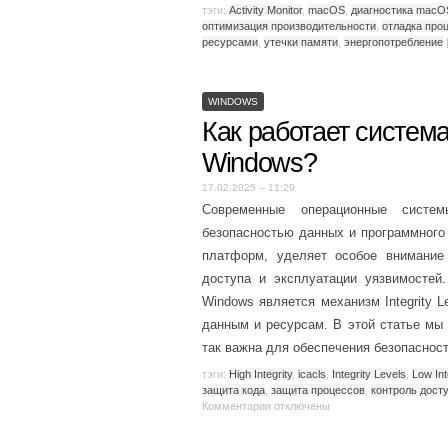
тэги:
Activity Monitor
,
macOS
,
диагностика macO
оптимизация производительности
,
отладка про
ресурсами
,
утечки памяти
,
энергопотребление
WINDOWS
Как работает система 
Windows?
17.02.2025 – 11:29
Современные операционные систе
безопасностью данных и программного
платформ, уделяет особое внимание 
доступа и эксплуатации уязвимостей
Windows является механизм Integrity L
данным и ресурсам. В этой статье мы 
так важна для обеспечения безопаснос
тэги:
High Integrity
,
icacls
,
Integrity Levels
,
Low Int
защита кода
,
защита процессов
,
контроль дост
Комментарии
отключены