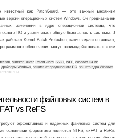
кже известный как PatchGuard, — это важный механизм
ные версии операционных систем Windows. Он предназначен
ванных изменений в ядре операционной системы, что
оносного ПО и увеличивает общую безопасность системы. В
к работает Kernel Patch Protection, какие задачи он решает,
программного обеспечения могут взаимодействовать с этим
tection
,
Minifilter Driver
,
PatchGuard
,
SSDT
,
WFP
,
Windows 64-bit
,
,
драйверы Windows
,
защита от вредоносного ПО
,
защита ядра Windows
,
и
отключены
ительности файловых систем в
xFAT vs ReFS
 требуют эффективных и надёжных файловых систем для
ows основными форматами являются NTFS, exFAT и ReFS.
ет свои сильные и слабые стороны, а также определённые