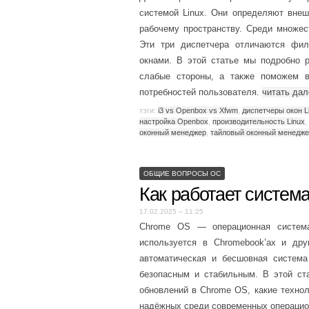
системой Linux. Они определяют внеш
рабочему пространству. Среди множес
Эти три диспетчера отличаются фи
окнами. В этой статье мы подробно 
слабые стороны, а также поможем в
потребностей пользователя.
читать да
тэги:
i3 vs Openbox vs Xfwm
,
диспетчеры окон L
настройка Openbox
,
производительность Linux
,
оконный менеджер
,
тайловый оконный менедж
ОБЩИЕ ВОПРОСЫ ОС
Как работает систем
17.02.2025 – 11:25
Chrome OS — операционная система,
используется в Chromebook’ах и др
автоматическая и бесшовная система
безопасным и стабильным. В этой ст
обновлений в Chrome OS, какие технол
надёжных среди современных операци