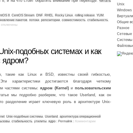
8, и на что стоит обратить внимание при переходе.
читать
Unix
Windows
ntOS 8
,
CentOS Stream
,
DNF
,
RHEL
,
Rocky Linux
,
rolling release
,
YUM
,
Виртуал
бновление пакетов
,
потоки
,
репозитории
,
совместимость
,
стабильность
,
Общие в
отключены
Разное
Сетевые 
Системы
Файловы
 Unix-подобных системах и как
с ядром?
ы, такие как Linux и BSD, известны своей гибкостью,
Эти характеристики достигаются благодаря четкому
ми частями системы:
ядром (Kernel)
и
пользовательским
татье мы подробно разберем, что такое Userland, как он
то разделение играет ключевую роль в архитектуре Unix-
nel
,
Unix-подобные системы
,
Userland
,
архитектура операционной
вызовы
,
стабильность
,
утилиты
,
ядро
|
Permalink
|
Комментарии