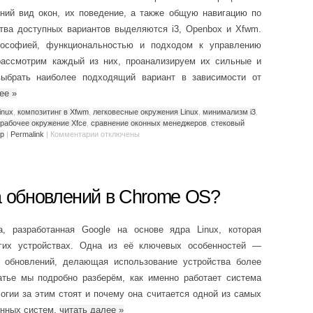
ний вид окон, их поведение, а также общую навигацию по
тва доступных вариантов выделяются i3, Openbox и Xfwm.
лософией, функциональностью и подходом к управлению
рассмотрим каждый из них, проанализируем их сильные и
ыбрать наиболее подходящий вариант в зависимости от
лее
»
inux
,
композитинг в Xfwm
,
легковесные окружения Linux
,
минимализм i3
,
рабочее окружение Xfce
,
сравнение оконных менеджеров
,
стековый
ер
|
Permalink
|
Комментарии
отключены
а обновлений в Chrome OS?
 разработанная Google на основе ядра Linux, которая
угих устройствах. Одна из её ключевых особенностей —
 обновлений, делающая использование устройства более
атье мы подробно разберём, как именно работает система
огии за этим стоят и почему она считается одной из самых
онных систем.
читать далее
»