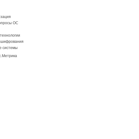
изация
опросы ОС
технологии
 шифрования
е системы