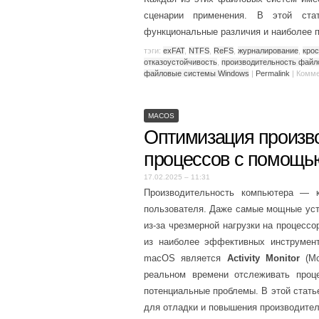
сценарии применения. В этой ста
функциональные различия и наиболее 
тэги:
exFAT
,
NTFS
,
ReFS
,
журналирование
,
кро
отказоустойчивость
,
производительность файл
файловые системы Windows
|
Permalink
|
Комме
MACOS
Оптимизация произво
процессов с помощью 
17.02.2025 – 11:31
Производительность компьютера — 
пользователя. Даже самые мощные устр
из-за чрезмерной нагрузки на процесс
из наиболее эффективных инструмент
macOS является
Activity Monitor
(Мо
реальном времени отслеживать проце
потенциальные проблемы. В этой статье
для отладки и повышения производите