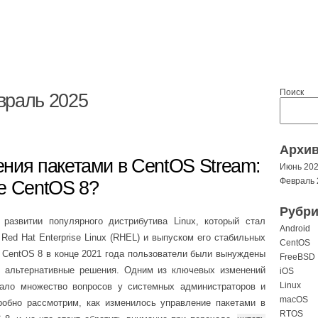
Поиск
враль 2025
Архи
ния пакетами в CentOS Stream:
Июнь 20
Февраль 
е CentOS 8?
Рубри
азвитии популярного дистрибутива Linux, который стал
Android
ed Hat Enterprise Linux (RHEL) и выпуском его стабильных
CentOS
 CentOS 8 в конце 2021 года пользователи были вынуждены
FreeBSD
ь альтернативные решения. Одним из ключевых изменений
iOS
Linux
вало множество вопросов у системных администраторов и
macOS
робно рассмотрим, как изменилось управление пакетами в
RTOS