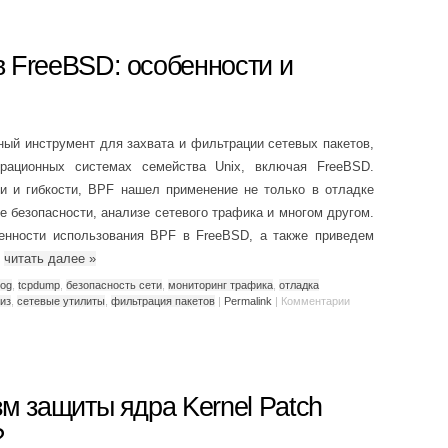
 FreeBSD: особенности и
щный инструмент для захвата и фильтрации сетевых пакетов,
ерационных системах семейства Unix, включая FreeBSD.
и и гибкости, BPF нашел применение не только в отладке
е безопасности, анализе сетевого трафика и многом другом.
енности использования BPF в FreeBSD, а также приведем
.
читать далее
»
log
,
tcpdump
,
безопасность сети
,
мониторинг трафика
,
отладка
из
,
сетевые утилиты
,
фильтрация пакетов
|
Permalink
|
Комментарии
зм защиты ядра Kernel Patch
?