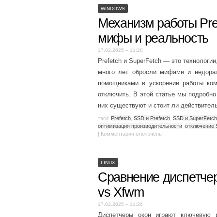
WINDOWS
Механизм работы Pref
мифы и реальность
17.02.2025 – 11:28
Prefetch и SuperFetch — это технологи
много лет обросли мифами и недора
помощниками в ускорении работы ком
отключить. В этой статье мы подробно
них существуют и стоит ли действител
тэги:
Prefetch
,
SSD и Prefetch
,
SSD и SuperFetch
оптимизация производительности
,
отключение 
|
Комментарии
отключены
LINUX
Сравнение диспетчеро
vs Xfwm
17.02.2025 – 11:26
Диспетчеры окон играют ключевую 