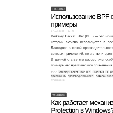
FREEBSD
Использование BPF в
примеры
17.02.2025 – 11:36
Berkeley Packet Filter (BPF) — это мо
который активно используется в оп
Благодаря высокой производительност
сетевых приложений, но и в мониторинг
В данной статье мы рассмотрим особ
примеры его практического применения
тэги:
Berkeley Packet Filter
,
BPF
,
FreeBSD
,
PF
,
pf
приложений
,
производительность
,
сетевой анал
отключены
WINDOWS
Как работает механи
Protection в Windows