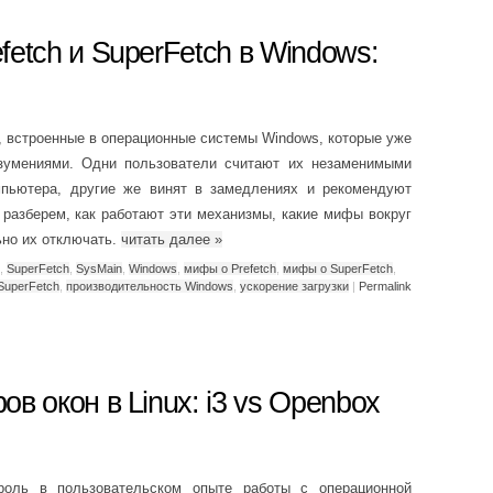
etch и SuperFetch в Windows:
и, встроенные в операционные системы Windows, которые уже
зумениями. Одни пользователи считают их незаменимыми
пьютера, другие же винят в замедлениях и рекомендуют
 разберем, как работают эти механизмы, какие мифы вокруг
ьно их отключать.
читать далее
»
,
SuperFetch
,
SysMain
,
Windows
,
мифы о Prefetch
,
мифы о SuperFetch
,
SuperFetch
,
производительность Windows
,
ускорение загрузки
|
Permalink
в окон в Linux: i3 vs Openbox
роль в пользовательском опыте работы с операционной