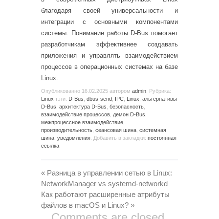
благодаря своей универсальности и
интеграции с основными компонентами
системы. Понимание работы D-Bus помогает
разработчикам эффективнее создавать
приложения и управлять взаимодействием
процессов в операционных системах на базе
Linux.
Опубликованно
16.02.2025
автором
admin
. Рубрика:
Linux
тэги:
D-Bus
,
dbus-send
,
IPC
,
Linux
,
альтернативы
D-Bus
,
архитектура D-Bus
,
безопасность
,
взаимодействие процессов
,
демон D-Bus
,
межпроцессное взаимодействие
,
производительность
,
сеансовая шина
,
системная
шина
,
уведомления
. Добавить в закладки:
постоянная
ссылка
.
«
Разница в управлении сетью в Linux:
NetworkManager vs systemd-networkd
Как работают расширенные атрибуты
файлов в macOS и Linux?
»
Comments are closed.