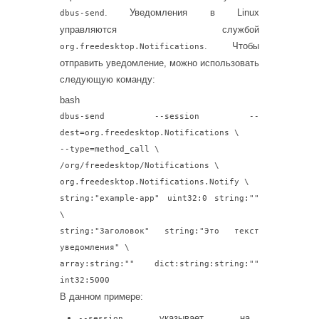
. Уведомления в Linux
dbus-send
управляются службой
. Чтобы
org.freedesktop.Notifications
отправить уведомление, можно использовать
следующую команду:
bash
dbus-send --session --
dest=org.freedesktop.Notifications \
--
type
=method_call \
/org/freedesktop/Notifications \
org.freedesktop.Notifications.Notify \
string:
"example-app"
uint32:0 string:
""
\
string:
"Заголовок"
string:
"Это текст
уведомления"
\
array:string:
""
dict:string:string:
""
int32:5000
В данном примере:
указывает на
--session