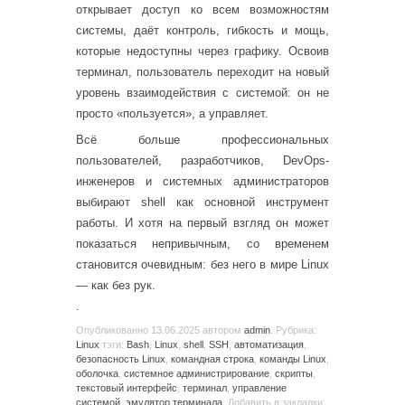
открывает доступ ко всем возможностям
системы, даёт контроль, гибкость и мощь,
которые недоступны через графику. Освоив
терминал, пользователь переходит на новый
уровень взаимодействия с системой: он не
просто «пользуется», а управляет.
Всё больше профессиональных
пользователей, разработчиков, DevOps-
инженеров и системных администраторов
выбирают shell как основной инструмент
работы. И хотя на первый взгляд он может
показаться непривычным, со временем
становится очевидным: без него в мире Linux
— как без рук.
.
Опубликованно
13.06.2025
автором
admin
. Рубрика:
Linux
тэги:
Bash
,
Linux
,
shell
,
SSH
,
автоматизация
,
безопасность Linux
,
командная строка
,
команды Linux
,
оболочка
,
системное администрирование
,
скрипты
,
текстовый интерфейс
,
терминал
,
управление
системой
,
эмулятор терминала
. Добавить в закладки: