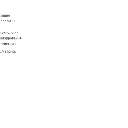
изация
опросы ОС
технологии
 шифрования
е системы