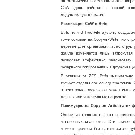
автоматически восстанавливать повр
CoW здесь работает в тесной свя
дедупликация и сжатие.
Реализация CoW в Btrfs
Btrfs, или B-Tree File System, создав
тоже основан на Copy-on-Write, но с р
деревья для организации всех структ
файла изменяется лишь затронутая 
позволяет эффективно реализоват
резервного копирования и виртуализаци
В отличие от ZFS, Btrfs значительно
требует отдельного менеджера томов. О
в некоторых случаях он может быть 
данных или интенсивных нагрузках.
Преимущества Copy-on-Write в этих 
Одним из главных плюсов использов
мгновенных снапшотов. Эти снимки 
момент времени без фактического ду