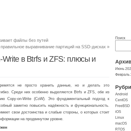
Поиск
еживает файлы без путей
 правильное выравнивание партиций на SSD-дисках
»
Write в Btrfs и ZFS: плюсы и
Архи
Июнь 20
Февраль 
ремятся не просто хранить данные, но и делать это
Рубри
ибко. Среди них особенно выделяются Btrfs и ZFS, обе из
Android
гию Copy-on-Write (CoW). Это фундаментальный подход к
CentOS
собный заметно повысить надёжность и функциональность.
FreeBSD
iOS
имеет свои достоинства и слабые стороны, о которых стоит
Linux
информации на продвинутом уровне.
macOS
ужен
RTOS