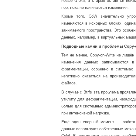
новые блоки, а старые остаются неиз
пор, пока не начинаются изменения.
Кроме того, CoW значительно упро
изменяются в исходных блоках, одина
занимаемого пространства. Это особе
данных, например, в виртуальных маши
Подводные камни и проблемы Copy-o
Тем не менее, Copy-on-Write не лишён
изменения данных записываются в
фрагментации, особенно в системах
негативно сказаться на производите
файлов.
В случае с Btrfs эта проблема проявля
утилиту для дефрагментации, необходи
болью для системных администраторов
при интенсивной нагрузке.
Ещё один спорный момент — работа 
данных используют собственные механи
CoW. В результате возникает двойна