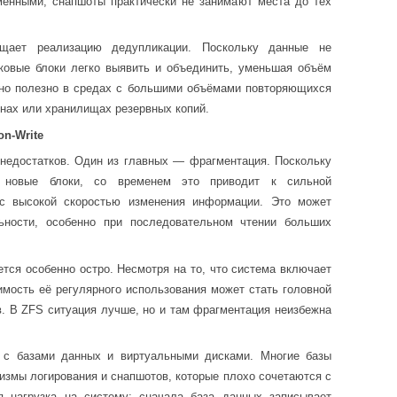
менными, снапшоты практически не занимают места до тех
щает реализацию дедупликации. Поскольку данные не
ковые блоки легко выявить и объединить, уменьшая объём
нно полезно в средах с большими объёмами повторяющихся
нах или хранилищах резервных копий.
n-Write
 недостатков. Один из главных — фрагментация. Поскольку
 новые блоки, со временем это приводит к сильной
 с высокой скоростью изменения информации. Это может
льности, особенно при последовательном чтении больших
ется особенно остро. Несмотря на то, что система включает
мость её регулярного использования может стать головной
. В ZFS ситуация лучше, но и там фрагментация неизбежна
с базами данных и виртуальными дисками. Многие базы
змы логирования и снапшотов, которые плохо сочетаются с
я нагрузка на систему: сначала база данных записывает