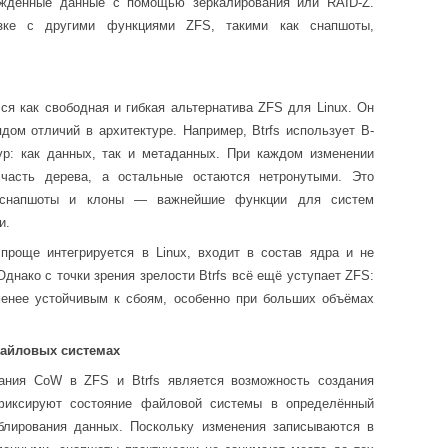
еждённые данные с помощью зеркалирования или RAID-Z.
зке с другими функциями ZFS, такими как снапшоты,
ался как свободная и гибкая альтернатива ZFS для Linux. Он
ядом отличий в архитектуре. Например, Btrfs использует B-
ур: как данных, так и метаданных. При каждом изменении
часть дерева, а остальные остаются нетронутыми. Это
ь снапшоты и клоны — важнейшие функции для систем
и.
 проще интегрируется в Linux, входит в состав ядра и не
днако с точки зрения зрелости Btrfs всё ещё уступает ZFS:
менее устойчивым к сбоям, особенно при больших объёмах
файловых системах
ания CoW в ZFS и Btrfs является возможность создания
фиксируют состояние файловой системы в определённый
блирования данных. Поскольку изменения записываются в