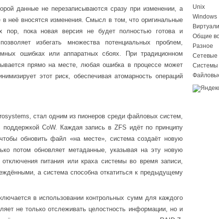
Unix
торой данные не перезаписываются сразу при изменении, а
Windows
е в неё вносятся изменения. Смысл в том, что оригинальные
Виртуал
х пор, пока новая версия не будет полностью готова и
Общие в
позволяет избегать множества потенциальных проблем,
Разное
ммных ошибках или аппаратных сбоях. При традиционном
Сетевые 
сывается прямо на месте, любая ошибка в процессе может
Системы
Файловы
нимизирует этот риск, обеспечивая атомарность операций
rosystems, стал одним из пионеров среди файловых систем,
с поддержкой CoW. Каждая запись в ZFS идёт по принципу
 чтобы обновить файл «на месте», система создаёт новую
ько потом обновляет метаданные, указывая на эту новую
 отключения питания или краха системы во время записи,
еждёнными, а система способна откатиться к предыдущему
ключается в использовании контрольных сумм для каждого
ляет не только отслеживать целостность информации, но и