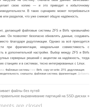
делает свою копию — и это приводит к избыточному
изводительности. В таких сценариях может потребоваться
в или разделов, что уже снижает общую надёжность.
ент, делающий файловые системы ZFS и Btrfs чрезвычайно
ыми. Он позволяет безопасно обновлять данные, создавать
место благодаря дедупликации. Однако за всё приходится
ости при фрагментации, неидеальная совместимость с
ть в дополнительной настройке. Выбор между ZFS и Btrfs
рупных серверных решений с акцентом на надёжность, тогда
чих станциях и в системах, тесно интегрированных с Linux.
рика:
Файловые системы
тэги:
Btrfs
,
copy-on-write
,
ZFS
,
дедупликация
,
зводительность
,
снапшоты
,
файловая система
,
фрагментация
. Добавить
еживает файлы без путей
 правильное выравнивание партиций на SSD-дисках
»
ents are closed.