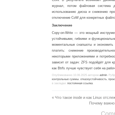
журнал, потом файловая система 
использованию диска и снижению про
отключение CoW для конкретных файло
Заключение
Copy-on-Write — это мощный инструм
устойчивыми, гибкими и функциональн
моментальные снапшоты и экономить 
платить: снижение производительн
некоторыми приложениями и потребнос
зависит от задач: ZFS подойдёт для к
как Btrfs лучше чувствует себя на рабо
Опубликованно
10.06.2025
автором
admin
. Руб
контрольные суммы
,
отказоустойчивость
,
прои
в закладки:
постоянная ссылка
.
«
Что такое inode и как Linux отсл
Почему важно
Comm