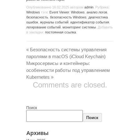
Опубликованно
16.02.2025
автором
admin
. Рубрика:
Windows
тэги:
Event Viewer
,
Windows
,
анализ логов
,
безопасность
,
безопасность Windows
,
диагностика
ошибок
,
журналы событий
,
идентификатор события
,
логирование событий
,
мониторинг системы
. Добавить
в закладки:
постоянная ссылка
.
«
Безопасность системы управления
паролями в macOS (iCloud Keychain)
Микросервисы и контейнеры:
особенности работы под управлением
Kubernetes
»
Comments are closed.
Поиск
Поиск
Архивы