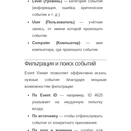
Level (Уровень)
— категория события
(информация, ошибка, критическое
событие и т. д.).
User (Пользователь)
— учётная
запись, от имени которой произошло
событие.
Computer (Компьютер)
— имя
компьютера, где произошло событие.
Фильтрация и поиск событий
Event Viewer позволяет эффективно искать
нужные события благодаря мощным
возможностям фильтрации:
По Event ID
— например, ID 4625
указывает на неудачную попытку
входа.
По источнику
— чтобы отфильтровать
события от конкретного приложения.
По дате и времени
— удобно для