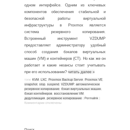
одном интерфейсе. Одним из ключевых
компонентов обеспечения стабильной и
безопасной работы виртуальной
инфраструктуры в Proxmox является
система резервного копирования.
Встроенный инструмент VZDUMP
предоставляет администратору удобный
способ создания бэкапов виртуальных
машин (VM) и контейнеров (CT). Но как же он
работает и какие нюансы стоит учитывать
при его использовании?
читать далее
»
тэги:
KVM
,
LXC
,
Proxmox Backup Server
,
Proxmox VE
,
snapshot
,
stop
,
suspend
,
VZDUMP
,
автоматическое
резервное копирование
,
бэкап виртуальных машин
,
бэкап контейнеров
,
восстановление VM
,
дедупликация
,
резервное копирование
|
Permalink
|
Комментарии
отключены
Поиск