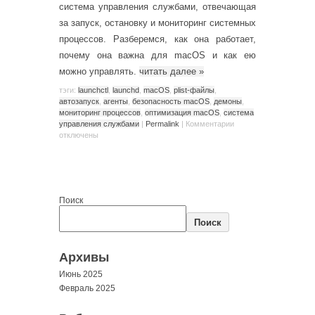
система управления службами, отвечающая
за запуск, остановку и мониторинг системных
процессов. Разберемся, как она работает,
почему она важна для macOS и как ею
можно управлять.
читать далее
»
тэги:
launchctl
,
launchd
,
macOS
,
plist-файлы
,
автозапуск
,
агенты
,
безопасность macOS
,
демоны
,
мониторинг процессов
,
оптимизация macOS
,
система
управления службами
|
Permalink
|
Комментарии
отключены
Поиск
Поиск
Архивы
Июнь 2025
Февраль 2025