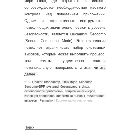
мире Linux, где открытость и гибкость
сопровождаются необходимостью жесткого
контроля над поведением приложений.
Одним из эффективных инструментов,
позволяющих значительно повысить уровень
безопасности, является механизм Seccomp
(Secure Computing Mode). Эта технология
позволяет ограничивать набор системных
вызовов, которые может выполнять процесс,
тем самым существенно снижая
потенциальную поверхность атаки.
читать
далее
»
тэги:
Docker
,
libseccomp
,
Linux ядро
,
Seccomp
,
Seccomp-BPF
,
systemd
,
безопасность Linux
,
безопасность приложений
,
защита контейнеров
,
изоляция процессов
,
системные вызовы
,
фильтрация
вызовов
|
Permalink
|
Комментарии
отключены
Поиск