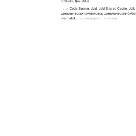
читать далее
»
тэги:
Code Signing
,
dyld
,
dyld Shared Cache
,
dylib
динамическая компоновка
,
динамические библ
Permalink
|
Комментарии
отключены