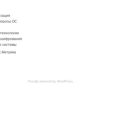
изация
опросы ОС
технологии
 шифрования
е системы
Proudly powered by
WordPress