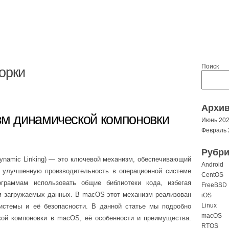
Поиск
орки
Архи
зм динамической компоновки
Июнь 20
Февраль 
Рубри
ynamic Linking) — это ключевой механизм, обеспечивающий
Android
 улучшенную производительность в операционной системе
CentOS
граммам использовать общие библиотеки кода, избегая
FreeBSD
м загружаемых данных. В macOS этот механизм реализован
iOS
Linux
системы и её безопасности. В данной статье мы подробно
macOS
кой компоновки в macOS, её особенности и преимущества.
RTOS