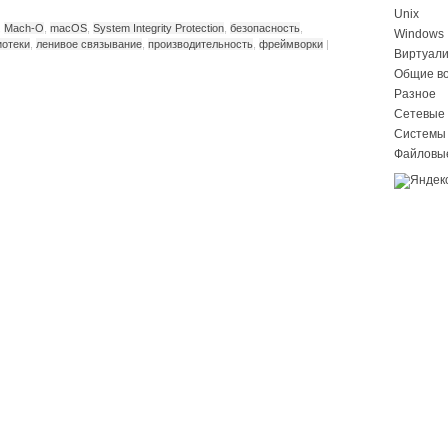
Unix
,
Mach-O
,
macOS
,
System Integrity Protection
,
безопасность
,
Windows
иотеки
,
ленивое связывание
,
производительность
,
фреймворки
|
Виртуал
Общие в
Разное
Сетевые 
Системы
Файловы