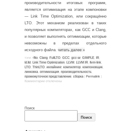
производительности итоговых программ,
является оптимизация на этапе компоновки
— Link Time Optimization, или сокращённо
LTO. Этот механизм реализован в таких
популярных компиляторах, как GCC и Clang,
и позволяет выполнять оптимизации, которые
невозможны в пределах отдельного
исходного файла.
читать далее
»
тэги:
-flto
,
Clang
,
FullLTO
,
GCC
,
gcc-ar
,
GIMPLE
,
IR
,
ld.lld
,
Link Time Optimization
,
LLVM
,
LLVM IR
,
llvm-link
,
LTO
,
ThinLTO
,
инлайнинг
,
компилятор
,
компоновщик
,
линковка
,
оптимизация
,
производительность
,
промежуточное представление
,
сборка
|
Permalink
|
Комментарии
отключены
Поиск
Поиск