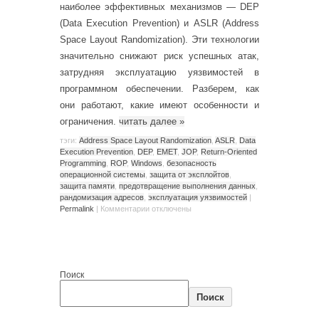
наиболее эффективных механизмов — DEP
(Data Execution Prevention) и ASLR (Address
Space Layout Randomization). Эти технологии
значительно снижают риск успешных атак,
затрудняя эксплуатацию уязвимостей в
программном обеспечении. Разберем, как
они работают, какие имеют особенности и
ограничения.
читать далее
»
тэги:
Address Space Layout Randomization
,
ASLR
,
Data
Execution Prevention
,
DEP
,
EMET
,
JOP
,
Return-Oriented
Programming
,
ROP
,
Windows
,
безопасность
операционной системы
,
защита от эксплойтов
,
защита памяти
,
предотвращение выполнения данных
,
рандомизация адресов
,
эксплуатация уязвимостей
|
Permalink
|
Комментарии
отключены
Поиск
Поиск