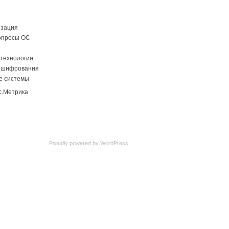
изация
опросы ОС
технологии
 шифрования
е системы
Proudly powered by
WordPress