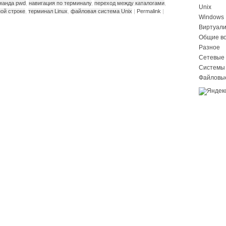
манда pwd
,
навигация по терминалу
,
переход между каталогами
,
Unix
ой строке
,
терминал Linux
,
файловая система Unix
|
Permalink
|
Windows
Виртуал
Общие в
Разное
Сетевые 
Системы
Файловы