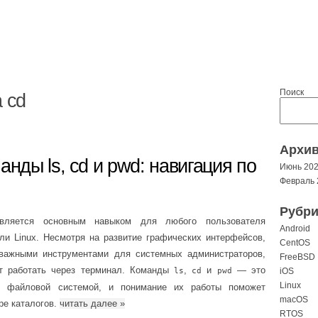
Поиск
 cd
Архи
анды ls, cd и pwd: навигация по
Июнь 20
Февраль 
Рубри
вляется основным навыком для любого пользователя
Android
ли Linux. Несмотря на развитие графических интерфейсов,
CentOS
важными инструментами для системных администраторов,
FreeBSD
ет работать через терминал. Команды
,
и
— это
ls
cd
pwd
iOS
Linux
с файловой системой, и понимание их работы поможет
macOS
ре каталогов.
читать далее
»
RTOS