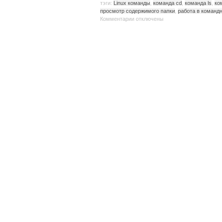
тэги:
Linux команды
,
команда cd
,
команда ls
,
ко
просмотр содержимого папки
,
работа в командн
Комментарии
отключены