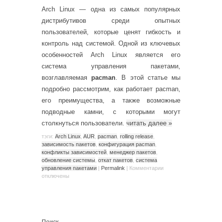
Arch Linux — одна из самых популярных
дистрибутивов среди опытных
пользователей, которые ценят гибкость и
контроль над системой. Одной из ключевых
особенностей Arch Linux является его
система управления пакетами,
возглавляемая
pacman
. В этой статье мы
подробно рассмотрим, как работает pacman,
его преимущества, а также возможные
подводные камни, с которыми могут
столкнуться пользователи.
читать далее
»
тэги:
Arch Linux
,
AUR
,
pacman
,
rolling release
,
зависимость пакетов
,
конфигурация pacman
,
конфликты зависимостей
,
менеджер пакетов
,
обновление системы
,
откат пакетов
,
система
управления пакетами
|
Permalink
|
Комментарии
отключены
Поиск