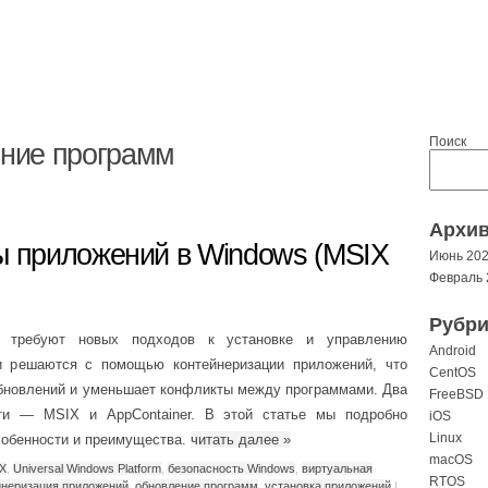
Поиск
ние программ
Архи
ы приложений в Windows (MSIX
Июнь 20
Февраль 
Рубри
ы требуют новых подходов к установке и управлению
Android
и решаются с помощью контейнеризации приложений, что
CentOS
обновлений и уменьшает конфликты между программами. Два
FreeBSD
ти — MSIX и AppContainer. В этой статье мы подробно
iOS
Linux
особенности и преимущества.
читать далее
»
macOS
X
,
Universal Windows Platform
,
безопасность Windows
,
виртуальная
RTOS
йнеризация приложений
,
обновление программ
,
установка приложений
|