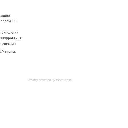
изация
опросы ОС
технологии
 шифрования
е системы
Proudly powered by
WordPress