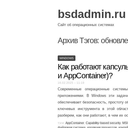
bsdadmin.ru
Сайт об операционных системах
Архив Тэгов:
обновле
WINDOWS
Как работают капсул
и AppContainer)?
16.02.2025 – 11:19
Современные операционные систем
приложениями. В Windows эти задач
обеспечивает безопасность, простоту 
ключевых инструмента в этой облас
разберем, как они работают, в чем их 
тэги:
AppContainer
,
Capability-based security
,
MSI
файловая система
,
изоляция процессов
,
конте