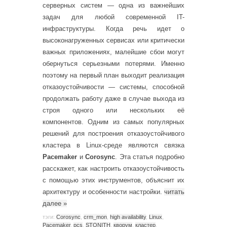
серверных систем — одна из важнейших
задач для любой современной IT-
инфраструктуры. Когда речь идет о
высоконагруженных сервисах или критически
важных приложениях, малейшие сбои могут
обернуться серьезными потерями. Именно
поэтому на первый план выходит реализация
отказоустойчивости — системы, способной
продолжать работу даже в случае выхода из
строя одного или нескольких её
компонентов. Одним из самых популярных
решений для построения отказоустойчивого
кластера в Linux-среде являются связка
Pacemaker
и
Corosync
. Эта статья подробно
расскажет, как настроить отказоустойчивость
с помощью этих инструментов, объяснит их
архитектуру и особенности настройки.
читать
далее
»
тэги:
Corosync
,
crm_mon
,
high availability
,
Linux
,
Pacemaker
,
pcs
,
STONITH
,
кворум
,
кластер
,