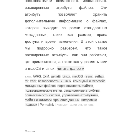
пользователям возможность использовать
расширенные атрибуты файлов. Эти
атрибуты позволяют хранить
дополнительную информацию о файлах,
которая выходит за рамки стандартных
метаданных, таких как размер, права
доступа и время изменения. В этой статье
мы подробно разберем, что такое
расширенные атрибуты, как они работают,
где применяются, а также как управлять ими
в macOS и Linux.
читать далее
»
тэги:
APFS
,
Ext4
,
getfattr
,
Linux
,
macOS
,
rsync
,
setfattr
,
tar
,
xattr
,
безопасность SELinux
,
командый интерфейс
,
метаданные файлов
,
переносимость файлов
,
пользовательские метки
,
расширенные атрибуты
,
совместимость систем
,
управление атрибутами
,
файлы и каталоги
,
хранение данных
,
цифровые
подписи
|
Permalink
|
Комментарии
отключены
Поиск