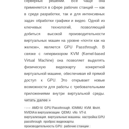
серверных решений. Все чаще она
применяется в сфере рабочих станций — как
в среде разработки, так и для интенсивных
задач обработки графики и видео. Одной из
ключевых технологий, позволяющей
добиться высокой производительности
виртуальных машин на уровне «почти как на
железе», является GPU Passthrough. В
связке с гипервизором KVM (Kernel-based
Virtual Machine) она позволяет выделять
физическую видеокарту конкретной
виртуальной машине, обеспечивая ей прямой
доступ к GPU. Это открывает новые
возможности для работы с требовательными
приложениями внутри виртуальной среды.
читать далее
»
тэги:
AMD-Vi
,
GPU Passthrough
,
IOMMU
,
KVM
,
libvirt
,
NVIDIA в виртуализации
,
QEMU
,
vfio
,
VT-d
,
виртуализация
,
виртуальные машины
,
настройка GPU
passthrough
,
проброс видеокарты
,
производительность GPU
,
рабочие станции
|