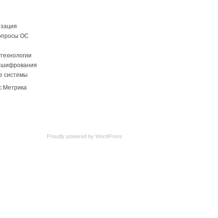
изация
опросы ОС
технологии
 шифрования
е системы
Proudly powered by
WordPress