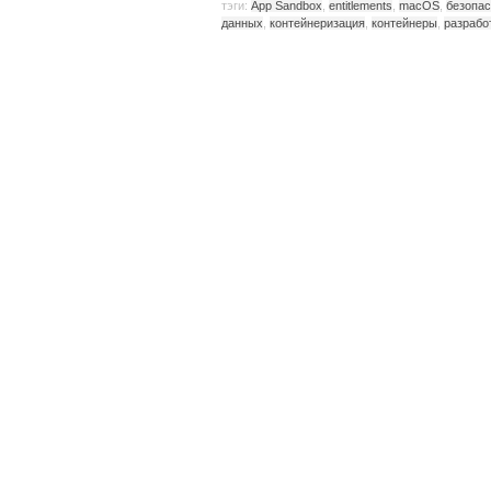
тэги:
App Sandbox
,
entitlements
,
macOS
,
безопа
данных
,
контейнеризация
,
контейнеры
,
разрабо