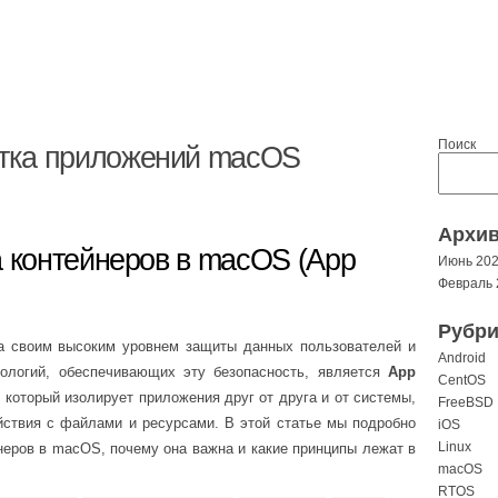
Поиск
тка приложений macOS
Архи
а контейнеров в macOS (App
Июнь 20
Февраль 
Рубри
а своим высоким уровнем защиты данных пользователей и
Android
ологий, обеспечивающих эту безопасность, является
App
CentOS
который изолирует приложения друг от друга и от системы,
FreeBSD
йствия с файлами и ресурсами. В этой статье мы подробно
iOS
Linux
йнеров в macOS, почему она важна и какие принципы лежат в
macOS
RTOS