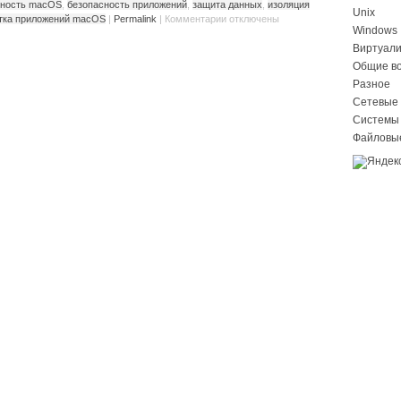
сность macOS
,
безопасность приложений
,
защита данных
,
изоляция
Unix
тка приложений macOS
|
Permalink
|
Комментарии
отключены
Windows
Виртуал
Общие в
Разное
Сетевые 
Системы
Файловы