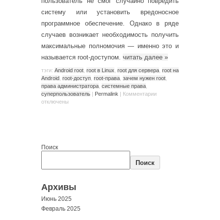
пользователь не смог случайно повредить
систему или установить вредоносное
программное обеспечение. Однако в ряде
случаев возникает необходимость получить
максимальные полномочия — именно это и
называется root-доступом.
читать далее
»
тэги:
Android root
,
root в Linux
,
root для сервера
,
root на
Android
,
root-доступ
,
root-права
,
зачем нужен root
,
права администратора
,
системные права
,
суперпользователь
|
Permalink
|
Комментарии
отключены
Поиск
Поиск
Архивы
Июнь 2025
Февраль 2025