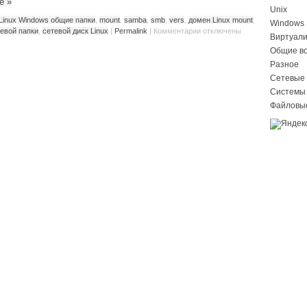
ее
»
Unix
Linux Windows общие папки
,
mount
,
samba
,
smb
,
vers
,
домен Linux mount
,
Windows
евой папки
,
сетевой диск Linux
|
Permalink
|
Комментарии
отключены
Виртуал
Общие в
Разное
Сетевые 
Системы
Файловы