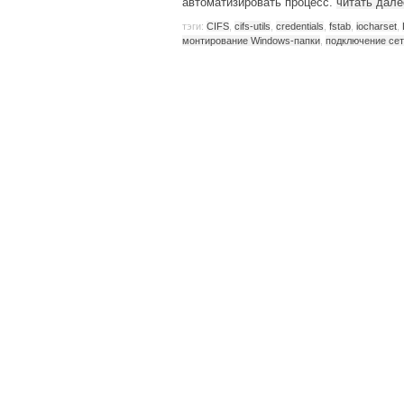
автоматизировать процесс.
читать дал
тэги:
CIFS
,
cifs-utils
,
credentials
,
fstab
,
iocharset
,
монтирование Windows-папки
,
подключение сет