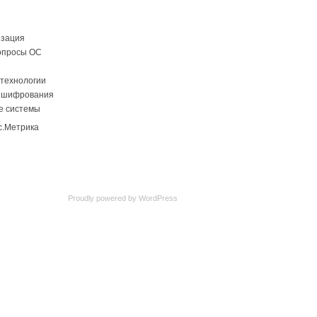
изация
опросы ОС
технологии
 шифрования
е системы
Proudly powered by
WordPress