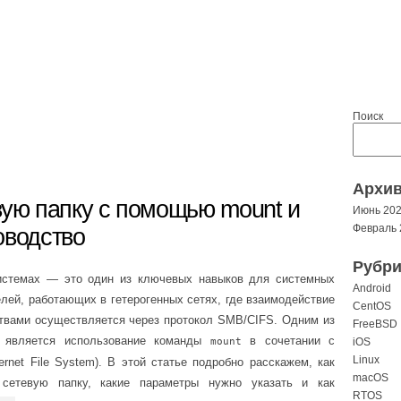
Поиск
Архи
вую папку с помощью mount и
Июнь 20
Февраль 
оводство
Рубри
системах — это один из ключевых навыков для системных
Android
лей, работающих в гетерогенных сетях, где взаимодействие
CentOS
твами осуществляется через протокол SMB/CIFS. Одним из
FreeBSD
и является использование команды
в сочетании с
mount
iOS
Linux
net File System). В этой статье подробно расскажем, как
macOS
 сетевую папку, какие параметры нужно указать и как
RTOS