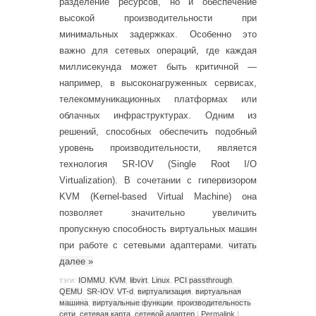
разделение ресурсов, но и обеспечение
высокой производительности при
минимальных задержках. Особенно это
важно для сетевых операций, где каждая
миллисекунда может быть критичной —
например, в высоконагруженных сервисах,
телекоммуникационных платформах или
облачных инфраструктурах. Одним из
решений, способных обеспечить подобный
уровень производительности, является
технология SR-IOV (Single Root I/O
Virtualization). В сочетании с гипервизором
KVM (Kernel-based Virtual Machine) она
позволяет значительно увеличить
пропускную способность виртуальных машин
при работе с сетевыми адаптерами.
читать
далее
»
тэги:
IOMMU
,
KVM
,
libvirt
,
Linux
,
PCI passthrough
,
QEMU
,
SR-IOV
,
VT-d
,
виртуализация
,
виртуальная
машина
,
виртуальные функции
,
производительность
сети
,
сетевая карта
,
сетевой адаптер
|
Permalink
|