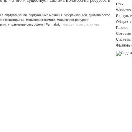
о для этого и существует система мониторинга ресурсов в
Unix
Windows
er
,
виртуализация
,
виртуальные машины
,
гипервизор Xen
,
динамическое
Виртуал
рия мониторинга
,
мониторинг памяти
,
мониторинг ресурсов
,
Общие в
ринг
,
управление ресурсами
|
Permalink
|
Комментарии
отключены
Разное
Сетевые 
Системы
Файловы