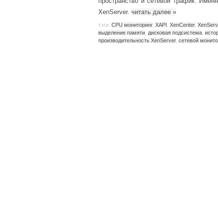
пространство и сетевой трафик. Именн
XenServer.
читать далее
»
тэги:
CPU мониторинг
,
XAPI
,
XenCenter
,
XenServ
выделение памяти
,
дисковая подсистема
,
исто
производительность XenServer
,
сетевой монито