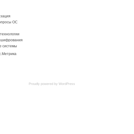
изация
опросы ОС
технологии
 шифрования
е системы
Proudly powered by
WordPress