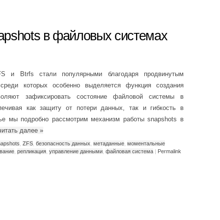
apshots в файловых системах
S и Btrfs стали популярными благодаря продвинутым
 среди которых особенно выделяется функция создания
озволяют зафиксировать состояние файловой системы в
ечивая как защиту от потери данных, так и гибкость в
тье мы подробно рассмотрим механизм работы snapshots в
читать далее
»
napshots
,
ZFS
,
безопасность данных
,
метаданные
,
моментальные
ование
,
репликация
,
управление данными
,
файловая система
|
Permalink