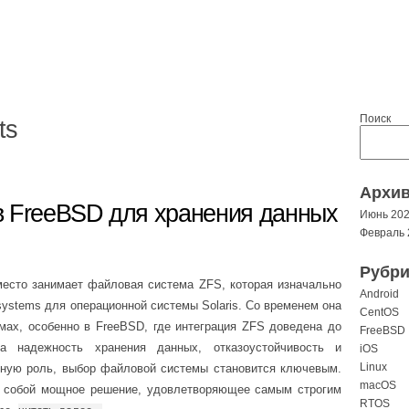
Поиск
ts
Архи
в FreeBSD для хранения данных
Июнь 20
Февраль 
Рубри
место занимает файловая система ZFS, которая изначально
Android
systems для операционной системы Solaris. Со временем она
CentOS
мах, особенно в FreeBSD, где интеграция ZFS доведена до
FreeBSD
да надежность хранения данных, отказоустойчивость и
iOS
Linux
нную роль, выбор файловой системы становится ключевым.
macOS
т собой мощное решение, удовлетворяющее самым строгим
RTOS