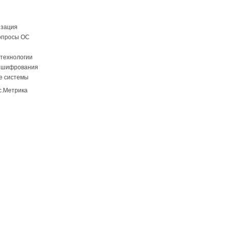
изация
опросы ОС
технологии
 шифрования
е системы