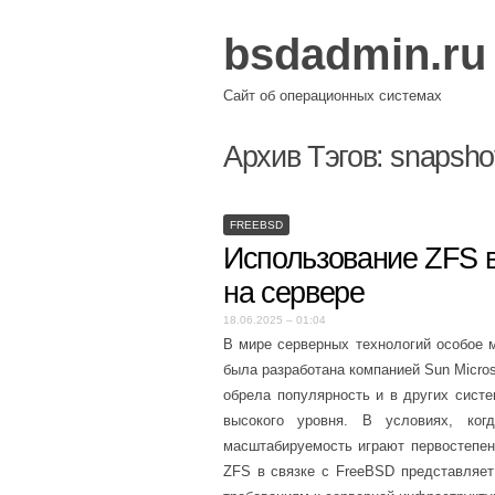
bsdadmin.ru
Сайт об операционных системах
Архив Тэгов:
snapsho
FREEBSD
Использование ZFS 
на сервере
18.06.2025 – 01:04
В мире серверных технологий особое 
была разработана компанией Sun Micro
обрела популярность и в других систе
высокого уровня. В условиях, ког
масштабируемость играют первостепе
ZFS в связке с FreeBSD представляе