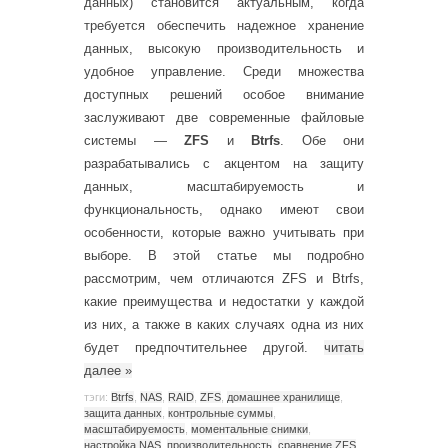
данных) становится актуальным, когда
требуется обеспечить надежное хранение
данных, высокую производительность и
удобное управление. Среди множества
доступных решений особое внимание
заслуживают две современные файловые
системы —
ZFS
и
Btrfs
. Обе они
разрабатывались с акцентом на защиту
данных, масштабируемость и
функциональность, однако имеют свои
особенности, которые важно учитывать при
выборе. В этой статье мы подробно
рассмотрим, чем отличаются ZFS и Btrfs,
какие преимущества и недостатки у каждой
из них, а также в каких случаях одна из них
будет предпочтительнее другой.
читать
далее
»
тэги:
Btrfs
,
NAS
,
RAID
,
ZFS
,
домашнее хранилище
,
защита данных
,
контрольные суммы
,
масштабируемость
,
моментальные снимки
,
настройка NAS
,
производительность
,
сравнение ZFS