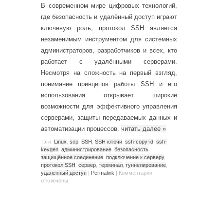
В современном мире цифровых технологий,
где безопасность и удалённый доступ играют
ключевую роль, протокол SSH является
незаменимым инструментом для системных
администраторов, разработчиков и всех, кто
работает с удалёнными серверами.
Несмотря на сложность на первый взгляд,
понимание принципов работы SSH и его
использования открывает широкие
возможности для эффективного управления
серверами, защиты передаваемых данных и
автоматизации процессов.
читать далее
»
тэги:
Linux
,
scp
,
SSH
,
SSH ключи
,
ssh-copy-id
,
ssh-
keygen
,
администрирование
,
безопасность
,
защищённое соединение
,
подключение к серверу
,
протокол SSH
,
сервер
,
терминал
,
туннелирование
,
удалённый доступ
|
Permalink
|
Комментарии
отключены