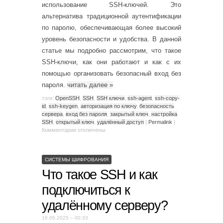
использование SSH-ключей. Это
альтернатива традиционной аутентификации
по паролю, обеспечивающая более высокий
уровень безопасности и удобства. В данной
статье мы подробно рассмотрим, что такое
SSH-ключи, как они работают и как с их
помощью организовать безопасный вход без
пароля.
читать далее
»
тэги:
OpenSSH
,
SSH
,
SSH ключи
,
ssh-agent
,
ssh-copy-
id
,
ssh-keygen
,
авторизация по ключу
,
безопасность
сервера
,
вход без пароля
,
закрытый ключ
,
настройка
SSH
,
открытый ключ
,
удалённый доступ
|
Permalink
|
Комментарии
отключены
СИСТЕМЫ ШИФРОВАНИЯ
Что такое SSH и как
подключиться к
удалённому серверу?
16.06.2025 – 00:33