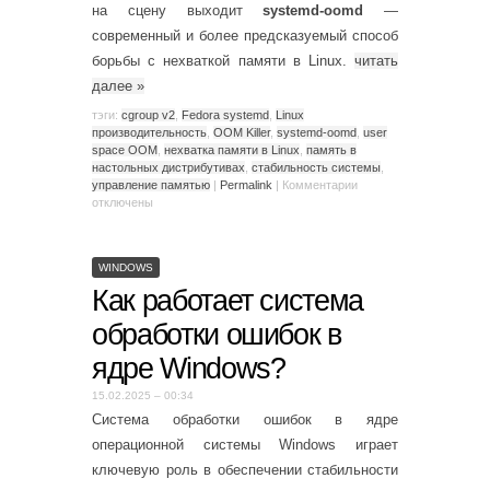
на сцену выходит
systemd-oomd
—
современный и более предсказуемый способ
борьбы с нехваткой памяти в Linux.
читать
далее
»
тэги:
cgroup v2
,
Fedora systemd
,
Linux
производительность
,
OOM Killer
,
systemd-oomd
,
user
space OOM
,
нехватка памяти в Linux
,
память в
настольных дистрибутивах
,
стабильность системы
,
управление памятью
|
Permalink
|
Комментарии
отключены
WINDOWS
Как работает система
обработки ошибок в
ядре Windows?
15.02.2025 – 00:34
Система обработки ошибок в ядре
операционной системы Windows играет
ключевую роль в обеспечении стабильности