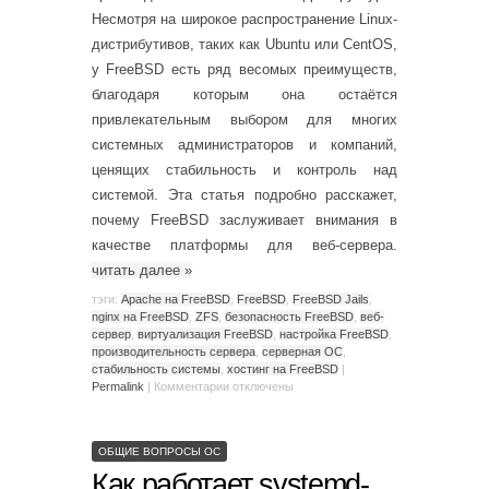
Несмотря на широкое распространение Linux-
дистрибутивов, таких как Ubuntu или CentOS,
у FreeBSD есть ряд весомых преимуществ,
благодаря которым она остаётся
привлекательным выбором для многих
системных администраторов и компаний,
ценящих стабильность и контроль над
системой. Эта статья подробно расскажет,
почему FreeBSD заслуживает внимания в
качестве платформы для веб-сервера.
читать далее
»
тэги:
Apache на FreeBSD
,
FreeBSD
,
FreeBSD Jails
,
nginx на FreeBSD
,
ZFS
,
безопасность FreeBSD
,
веб-
сервер
,
виртуализация FreeBSD
,
настройка FreeBSD
,
производительность сервера
,
серверная ОС
,
стабильность системы
,
хостинг на FreeBSD
|
Permalink
|
Комментарии
отключены
ОБЩИЕ ВОПРОСЫ ОС
Как работает systemd-