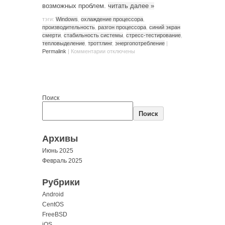
возможных проблем.
читать далее
»
тэги:
Windows
,
охлаждение процессора
,
производительность
,
разгон процессора
,
синий экран
смерти
,
стабильность системы
,
стресс-тестирование
,
тепловыделение
,
троттлинг
,
энергопотребление
|
Permalink
|
Комментарии
отключены
Поиск
Поиск
Архивы
Июнь 2025
Февраль 2025
Рубрики
Android
CentOS
FreeBSD
iOS