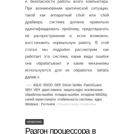
и безопасности работы всего компьютера.
При возникновении критической ситуации,
такой как аппаратный сбой или сбой
драйвера, система должна правильно
идентифицировать проблему, предотвратить
её распространение и, если возможно,
восстановить нормальную работу. В этой
статье мы подробно рассмотрим, как
работает эта система, какие виды ошибок
она обрабатывает и какие механизмы
используются для их обработки.
читать
далее
»
тэги:
ASLR
,
BSOD
,
DEP
,
Driver Verifier
,
PatchGuard
,
SEH
,
VEH
,
дамп памяти
,
защита ядра
,
исключения
,
обработка ошибок
,
отладка ошибок
,
отладчик WinDbg
,
синий экран смерти
,
стабильность системы
,
ядро
Windows
|
Permalink
|
Комментарии
отключены
WINDOWS
Разгон процессора в