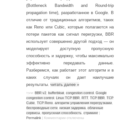
(Bottleneck Bandwidth and Round-trip
propagation time), разработанное в Google. В
отличие от традиционных алгоритмов, таких
как Reno или Cubic, которые полагаются на
потери пакетов как сигнал перегрузки, BBR
использует совершенно другой подход — он
моделирует доступную пропускную
способность и задержку, чтобы максимально
эффективно передавать данные.
Разберемся, как работает этот алгоритм и в
каких случаях он дает наилучшие
результаты.
читать далее
»
тэги:
BBR v2
,
bufferbloat
,
congestion control
,
Google
congestion control
,
Linux TCP BBR
,
RTT
,
TCP BBR
,
TCP
Cubic
,
TCP Reno
,
алгоритм управления перегрузками
,
беспроводные сети
,
низкая задержка
,
облачные
сервисы
,
пропускная способность
,
стриминг
|
Permalink
|
Комментарии
отключены