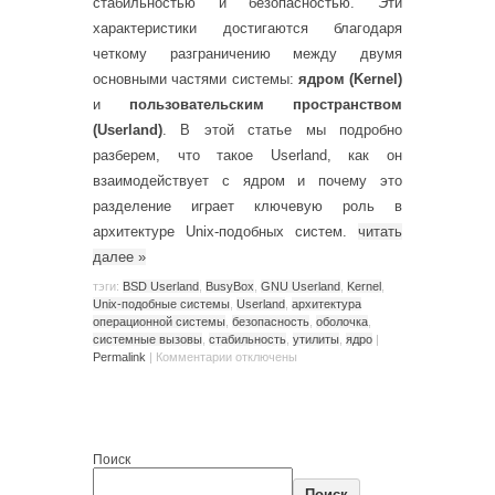
стабильностью и безопасностью. Эти
характеристики достигаются благодаря
четкому разграничению между двумя
основными частями системы:
ядром (Kernel)
и
пользовательским пространством
(Userland)
. В этой статье мы подробно
разберем, что такое Userland, как он
взаимодействует с ядром и почему это
разделение играет ключевую роль в
архитектуре Unix-подобных систем.
читать
далее
»
тэги:
BSD Userland
,
BusyBox
,
GNU Userland
,
Kernel
,
Unix-подобные системы
,
Userland
,
архитектура
операционной системы
,
безопасность
,
оболочка
,
системные вызовы
,
стабильность
,
утилиты
,
ядро
|
Permalink
|
Комментарии
отключены
Поиск
Поиск