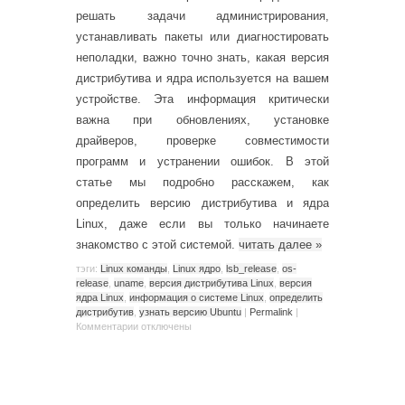
решать задачи администрирования,
устанавливать пакеты или диагностировать
неполадки, важно точно знать, какая версия
дистрибутива и ядра используется на вашем
устройстве. Эта информация критически
важна при обновлениях, установке
драйверов, проверке совместимости
программ и устранении ошибок. В этой
статье мы подробно расскажем, как
определить версию дистрибутива и ядра
Linux, даже если вы только начинаете
знакомство с этой системой.
читать далее
»
тэги:
Linux команды
,
Linux ядро
,
lsb_release
,
os-
release
,
uname
,
версия дистрибутива Linux
,
версия
ядра Linux
,
информация о системе Linux
,
определить
дистрибутив
,
узнать версию Ubuntu
|
Permalink
|
Комментарии
отключены