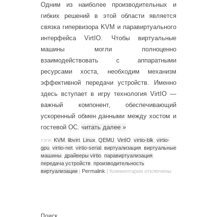
Одним из наиболее производительных и
гибких решений в этой области является
связка гипервизора KVM и паравиртуального
интерфейса VirtIO. Чтобы виртуальные
машины могли полноценно
взаимодействовать с аппаратными
ресурсами хоста, необходим механизм
эффективной передачи устройств. Именно
здесь вступает в игру технология VirtIO —
важный компонент, обеспечивающий
ускоренный обмен данными между хостом и
гостевой ОС.
читать далее
»
тэги:
KVM
,
libvirt
,
Linux
,
QEMU
,
VirtIO
,
virtio-blk
,
virtio-
gpu
,
virtio-net
,
virtio-serial
,
виртуализация
,
виртуальные
машины
,
драйверы virtio
,
паравиртуализация
,
передача устройств
,
производительность
виртуализации
|
Permalink
|
Комментарии
отключены
Поиск