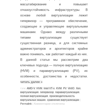
масштабирование и повышает
отказоустойчивость инфраструктуры. В
основе любой виртуализации лежит
гипервизор — программное обеспечение,
создающее и управляющее виртуальными
машинами. Однако между различными
типами виртуализации существует
существенная разница, и для системных
администраторов и архитекторов крайне
важно понимать, как работает каждый из них.
В данной статье мы рассмотрим два
ключевых подхода — полную виртуализацию
(HVM) и паравиртуализацию (PV), их
особенности, достоинства и недостатки.
читать далее
»
тэги:
AMD-V
,
HVM
,
Intel VT-x
,
KVM
,
PV
,
VirtIO
,
Xen
,
виртуализация
,
гипервизор
,
паравиртуализация
,
полная виртуализация
,
производительность
виртуальных машин
,
сравнение виртуализации
|
Permalink
|
Комментарии
отключены