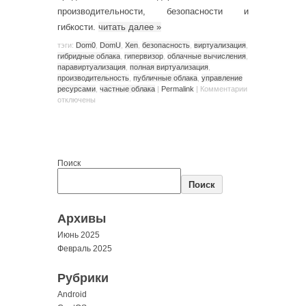
производительности, безопасности и
гибкости.
читать далее
»
тэги:
Dom0
,
DomU
,
Xen
,
безопасность
,
виртуализация
,
гибридные облака
,
гипервизор
,
облачные вычисления
,
паравиртуализация
,
полная виртуализация
,
производительность
,
публичные облака
,
управление
ресурсами
,
частные облака
|
Permalink
|
Комментарии
отключены
Поиск
Поиск
Архивы
Июнь 2025
Февраль 2025
Рубрики
Android