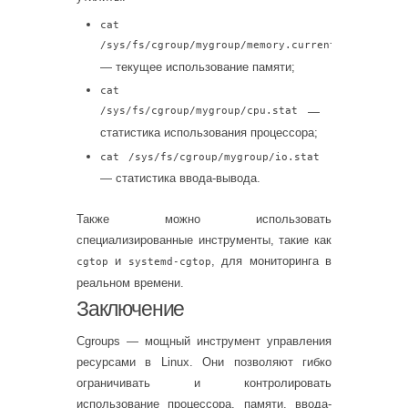
cat
/sys/fs/cgroup/mygroup/memory.current
— текущее использование памяти;
cat
/sys/fs/cgroup/mygroup/cpu.stat
—
статистика использования процессора;
cat /sys/fs/cgroup/mygroup/io.stat
— статистика ввода-вывода.
Также можно использовать
специализированные инструменты, такие как
и
, для мониторинга в
cgtop
systemd-cgtop
реальном времени.
Заключение
Cgroups — мощный инструмент управления
ресурсами в Linux. Они позволяют гибко
ограничивать и контролировать
использование процессора, памяти, ввода-