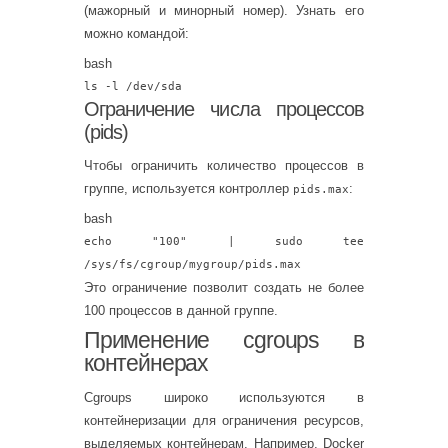
(мажорный и минорный номер). Узнать его
можно командой:
bash
ls
-l /dev/sda
Ограничение числа процессов
(pids)
Чтобы ограничить количество процессов в
группе, используется контроллер
:
pids.max
bash
echo
"100"
| sudo
tee
/sys/fs/cgroup/mygroup/pids.max
Это ограничение позволит создать не более
100 процессов в данной группе.
Применение cgroups в
контейнерах
Cgroups широко используются в
контейнеризации для ограничения ресурсов,
выделяемых контейнерам. Например, Docker