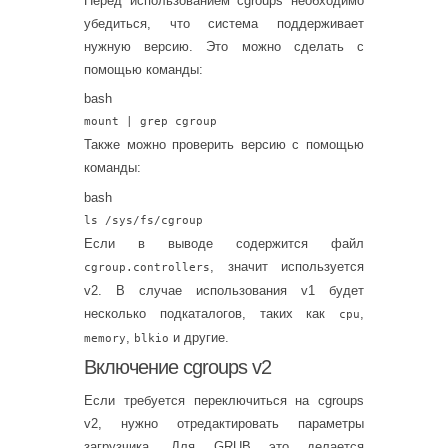
Перед использованием cgroups необходимо
убедиться, что система поддерживает
нужную версию. Это можно сделать с
помощью команды:
bash
mount | grep cgroup
Также можно проверить версию с помощью
команды:
bash
ls
/sys/fs/cgroup
Если в выводе содержится файл
, значит используется
cgroup.controllers
v2. В случае использования v1 будет
несколько подкаталогов, таких как
,
cpu
,
и другие.
memory
blkio
Включение cgroups v2
Если требуется переключиться на cgroups
v2, нужно отредактировать параметры
загрузчика. Для GRUB это делается