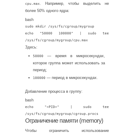
. Например, чтобы выделить не
cpu.max
более 50% одного ядра:
bash
sudo
mkdir
/sys/fs/cgroup/mygroup
echo
"50000 100000"
| sudo
tee
/sys/fs/cgroup/mygroup/cpu.max
Здесь:
— время в микросекундах,
50000
которое группа может использовать за
период;
— период в микросекундах.
100000
Добавление процесса в группу:
bash
echo
"<PID>"
| sudo
tee
/sys/fs/cgroup/mygroup/cgroup.procs
Ограничение памяти (memory)
Чтобы ограничить использование