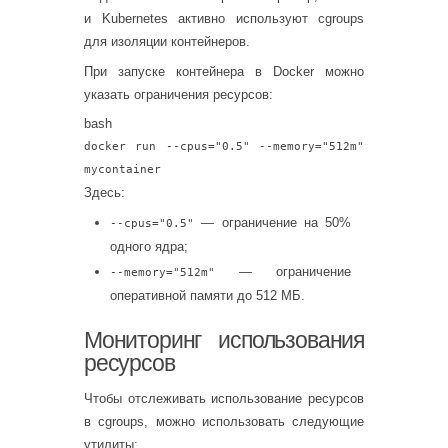
и Kubernetes активно используют cgroups
для изоляции контейнеров.
При запуске контейнера в Docker можно
указать ограничения ресурсов:
bash
docker run --cpus=
"0.5"
--memory=
"512m"
mycontainer
Здесь:
— ограничение на 50%
--cpus="0.5"
одного ядра;
— ограничение
--memory="512m"
оперативной памяти до 512 МБ.
Мониторинг использования
ресурсов
Чтобы отслеживать использование ресурсов
в cgroups, можно использовать следующие
утилиты: