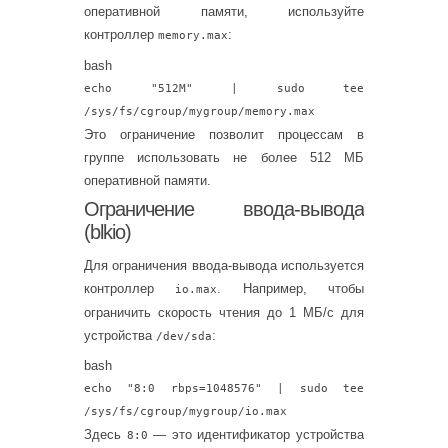
оперативной памяти, используйте
контроллер
:
memory.max
bash
echo
"512M"
| sudo
tee
/sys/fs/cgroup/mygroup/memory.max
Это ограничение позволит процессам в
группе использовать не более 512 МБ
оперативной памяти.
Ограничение ввода-вывода
(blkio)
Для ограничения ввода-вывода используется
контроллер
. Например, чтобы
io.max
ограничить скорость чтения до 1 МБ/с для
устройства
:
/dev/sda
bash
echo
"8:0 rbps=1048576"
| sudo
tee
/sys/fs/cgroup/mygroup/io.max
Здесь
— это идентификатор устройства
8:0