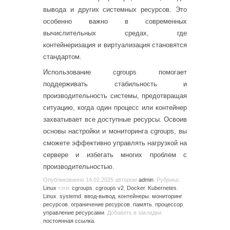
вывода и других системных ресурсов. Это
особенно важно в современных
вычислительных средах, где
контейнеризация и виртуализация становятся
стандартом.
Использование cgroups помогает
поддерживать стабильность и
производительность системы, предотвращая
ситуацию, когда один процесс или контейнер
захватывает все доступные ресурсы. Освоив
основы настройки и мониторинга cgroups, вы
сможете эффективно управлять нагрузкой на
сервере и избегать многих проблем с
производительностью.
Опубликованно
14.02.2025
автором
admin
. Рубрика:
Linux
тэги:
cgroups
,
cgroups v2
,
Docker
,
Kubernetes
,
Linux
,
systemd
,
ввод-вывод
,
контейнеры
,
мониторинг
ресурсов
,
ограничение ресурсов
,
память
,
процессор
,
управление ресурсами
. Добавить в закладки:
постоянная ссылка
.