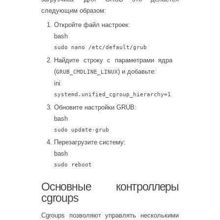
следующим образом:
Откройте файл настроек:
bash
sudo nano /etc/default/grub
Найдите строку с параметрами ядра
(
) и добавьте:
GRUB_CMDLINE_LINUX
ini
systemd.unified_cgroup_hierarchy
=
1
Обновите настройки GRUB:
bash
sudo update-grub
Перезагрузите систему:
bash
sudo reboot
Основные контроллеры
cgroups
Cgroups позволяют управлять несколькими