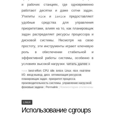
и рабочих станциях, где одновременно
работают десятки и даже сотни задач.
Утилиты
и
предоставляют
nice
ionice
удобные средства для управления
приоритетами, влияя на то, как планировщик
задач распределяет ресурсы процессора и
дисковой системы. Несмотря на свою
простоту, эти инструменты играют ключевую
роль в обеспечении стабильной и
эффективной работы системы, особенно в
условиях высокой нагрузки.
читать далее
»
тэги:
best-effort
,
CPU
,
idle
,
ionice
,
Linux
,
nice
,
real-time
I/O
,
ввод-вывод
,
диск
,
оптимизация ресурсов
,
планировщик задач
,
приоритет процесса
,
производительность системы
,
управление нагрузкой
,
фоновые задачи
|
Permalink
|
Комментарии
отключены
LINUX
Использование cgroups