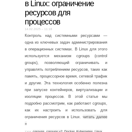
в Linux: ограничение
ресурсов для
процессов
14.02.2025 – 11:18
Контроль над системными ресурсами —
одна из ключевых задач администрирования
в операционных системах. В Linux для этого
используется механизм cgroups (control
groups), позволяющий ограничивать и
управлять потреблением ресурсов, таких как
память, процессорное время, сетевой трафик
и другие. Эта технология особенно полезна
при запуске контейнеров, виртуализации и
изоляции процессов. В этой статье мы
подробно рассмотрим, как работают cgroups,
как их настроить и использовать для
ограничения ресурсов в Linux.
читать далее
»
тэги:
cgroups
,
cgroups v2
,
Docker
,
Kubernetes
,
Linux
,