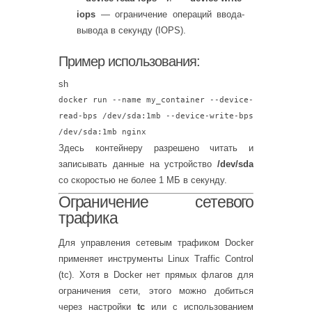
iops
— ограничение операций ввода-
вывода в секунду (IOPS).
Пример использования:
sh
docker run --name my_container --device-
read-bps /dev/sda:1mb --device-write-bps
/dev/sda:1mb nginx
Здесь контейнеру разрешено читать и
записывать данные на устройство
/dev/sda
со скоростью не более 1 МБ в секунду.
Ограничение сетевого
трафика
Для управления сетевым трафиком Docker
применяет инструменты Linux Traffic Control
(tc). Хотя в Docker нет прямых флагов для
ограничения сети, этого можно добиться
через настройки
tc
или с использованием