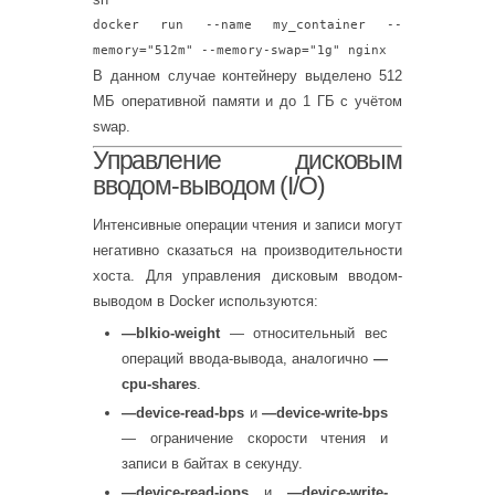
docker run --name my_container --
memory=
"512m"
--memory-swap=
"1g"
nginx
В данном случае контейнеру выделено 512
МБ оперативной памяти и до 1 ГБ с учётом
swap.
Управление дисковым
вводом-выводом (I/O)
Интенсивные операции чтения и записи могут
негативно сказаться на производительности
хоста. Для управления дисковым вводом-
выводом в Docker используются:
—blkio-weight
— относительный вес
операций ввода-вывода, аналогично
—
cpu-shares
.
—device-read-bps
и
—device-write-bps
— ограничение скорости чтения и
записи в байтах в секунду.
—device-read-iops
и
—device-write-