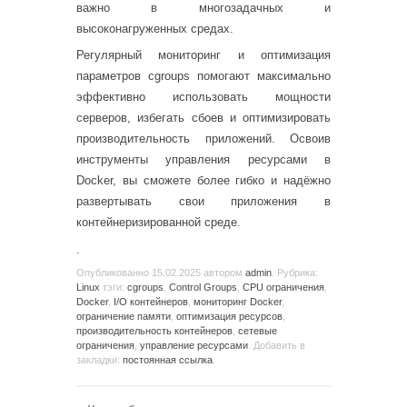
важно в многозадачных и
высоконагруженных средах.
Регулярный мониторинг и оптимизация
параметров cgroups помогают максимально
эффективно использовать мощности
серверов, избегать сбоев и оптимизировать
производительность приложений. Освоив
инструменты управления ресурсами в
Docker, вы сможете более гибко и надёжно
развертывать свои приложения в
контейнеризированной среде.
.
Опубликованно
15.02.2025
автором
admin
. Рубрика:
Linux
тэги:
cgroups
,
Control Groups
,
CPU ограничения
,
Docker
,
I/O контейнеров
,
мониторинг Docker
,
ограничение памяти
,
оптимизация ресурсов
,
производительность контейнеров
,
сетевые
ограничения
,
управление ресурсами
. Добавить в
закладки:
постоянная ссылка
.