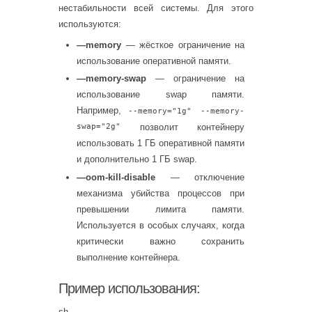
нестабильности всей системы. Для этого
используются:
—memory
— жёсткое ограничение на
использование оперативной памяти.
—memory-swap
— ограничение на
использование swap памяти.
Например,
--memory="1g" --memory-
swap="2g"
позволит контейнеру
использовать 1 ГБ оперативной памяти
и дополнительно 1 ГБ swap.
—oom-kill-disable
— отключение
механизма убийства процессов при
превышении лимита памяти.
Используется в особых случаях, когда
критически важно сохранить
выполнение контейнера.
Пример использования:
sh