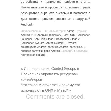
устройства к появлению рабочего стола.
Понимание этого процесса позволяет лучше
разобраться в работе системы и помогает в
диагностике проблем, связанных с загрузкой
Android.
Опубликованно
15.02.2025
автором
admin
. Рубрика:
Android
тэги:
Android Framework
,
Boot ROM
,
Bootloader
,
Launcher
,
RAMDisk
,
Stage 1 Bootloader
,
Stage 2
Bootloader
,
System Server
,
SystemUI
,
Zygote
,
архитектура Android
,
загрузка Android
,
загрузка ОС
,
процесс загрузки
,
ядро Android
. Добавить в закладки:
постоянная ссылка
.
«
Использование Control Groups в
Docker: как управлять ресурсами
контейнеров
Что такое Microkernel и почему его
используют в QNX и Minix?
»
Comments are closed.