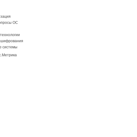
изация
опросы ОС
технологии
 шифрования
е системы