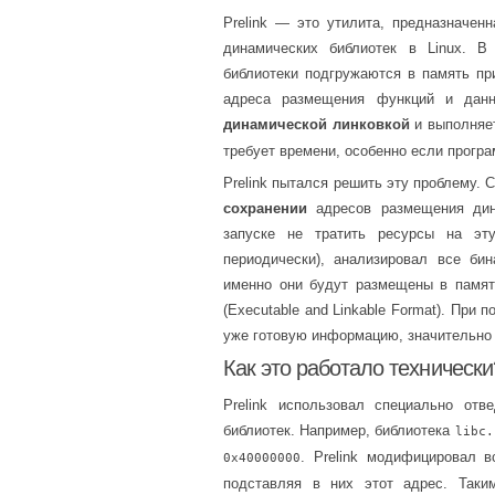
Prelink — это утилита, предназначе
динамических библиотек в Linux. В
библиотеки подгружаются в память пр
адреса размещения функций и данн
динамической линковкой
и выполняет
требует времени, особенно если програ
Prelink пытался решить эту проблему. 
сохранении
адресов размещения дин
запуске не тратить ресурсы на эту
периодически), анализировал все би
именно они будут размещены в памят
(Executable and Linkable Format). Пр
уже готовую информацию, значительно 
Как это работало технически
Prelink использовал специально от
библиотек. Например, библиотека
libc.
. Prelink модифицировал 
0x40000000
подставляя в них этот адрес. Таки