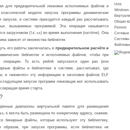
Unix
нная для предварительной линковки исполняемых файлов и
Windows
 классической модели запуска программы динамические
Виртуал
и запуске, и системе приходится каждый раз рассчитывать
Общие в
ых, вызываемых программой. Эта операция называется
Разное
ся загрузчиком (
) во время выполнения (run-time). Она
ld.so
Сетевые 
Системы
мма зависит от множества библиотек.
Файловы
Суть его работы заключалась в
предварительном расчёте и
амических библиотек и исполняемых файлов, чтобы при
 операцию. То есть prelink запускался один раз (или
нарные файлы и библиотеки в системе, рассчитывал, где
и, и «вживлял» эту информацию в заголовки файлов ELF
и последующем запуске программ линковщик мог использовать
сокращая время старта.
?
ведённые диапазоны виртуальной памяти для размещения
могла быть размещена по конкретному адресу, скажем,
so.6
все бинарные файлы, которые используют эту библиотеку,
м образом, при запуске программы, если библиотека не