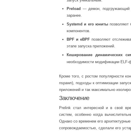
запуск уникальным.
Preload
— демон, подгружающий ч
заранее.
Systemd и его юниты
позволяют б
компонентов.
BPF и eBPF
позволяют отслежива
этапе запуска приложений.
Кеширование динамических си
необходимости модификации ELF-
Кроме того, с ростом популярности кон
nspawn), подходы к оптимизации запус
приложений и так максимально изолиров
Заключение
Prelink стал интересной и в своё вр
систем, особенно когда вычислитель
Однако со временем его архитектурные
сопровождаемостью, сделали его устар