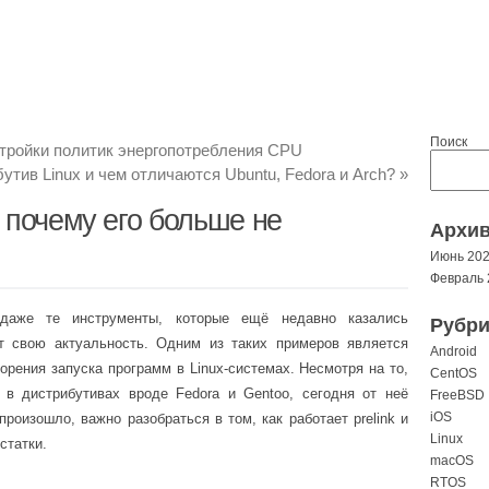
Поиск
тройки политик энергопотребления CPU
бутив Linux и чем отличаются Ubuntu, Fedora и Arch?
»
 и почему его больше не
Архи
Июнь 20
Февраль 
даже те инструменты, которые ещё недавно казались
Рубри
 свою актуальность. Одним из таких примеров является
Android
корения запуска программ в Linux-системах. Несмотря на то,
CentOS
 в дистрибутивах вроде Fedora и Gentoo, сегодня от неё
FreeBSD
iOS
произошло, важно разобраться в том, как работает prelink и
Linux
статки.
macOS
RTOS