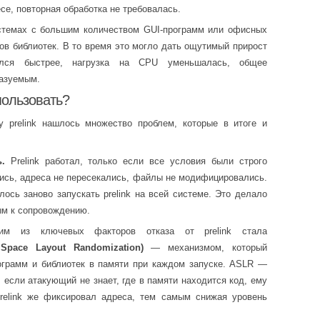
се, повторная обработка не требовалась.
стемах с большим количеством GUI-программ или офисных
ков библиотек. В то время это могло дать ощутимый прирост
вился быстрее, нагрузка на CPU уменьшалась, общее
казуемым.
пользовать?
у prelink нашлось множество проблем, которые в итоге и
.
Prelink работал, только если все условия были строго
ись, адреса не пересекались, файлы не модифицировались.
ось заново запускать prelink на всей системе. Это делало
ым к сопровождению.
 из ключевых факторов отказа от prelink стала
Space Layout Randomization)
— механизмом, который
ограмм и библиотек в памяти при каждом запуске. ASLR —
 если атакующий не знает, где в памяти находится код, ему
relink же фиксировал адреса, тем самым снижая уровень