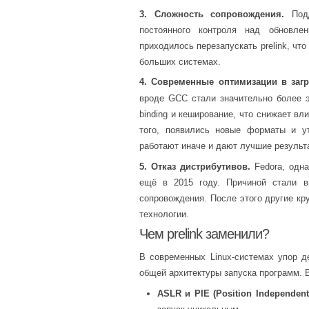
3. Сложность сопровождения.
Подд
постоянного контроля над обновле
приходилось перезапускать prelink, чт
больших системах.
4. Современные оптимизации в загр
вроде GCC стали значительно более э
binding и кеширование, что снижает в
того, появились новые форматы и у
работают иначе и дают лучшие результ
5. Отказ дистрибутивов.
Fedora, одна
ещё в 2015 году. Причиной стали 
сопровождения. После этого другие кр
технологии.
Чем prelink заменили?
В современных Linux-системах упор д
общей архитектуры запуска программ.
ASLR и PIE (Position Independent