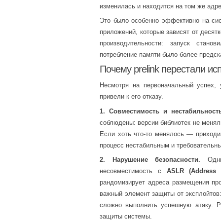
изменилась и находится на том же адре
Это было особенно эффективно на си
приложений, которые зависят от десят
производительности: запуск стано
потребление памяти было более предс
Почему prelink перестали ис
Несмотря на первоначальный успех, 
привели к его отказу.
1. Совместимость и нестабильность
соблюдены: версии библиотек не менял
Если хоть что-то менялось — приходил
процесс нестабильным и требовательн
2. Нарушение безопасности.
Одним
несовместимость с
ASLR (Address 
рандомизирует адреса размещения пр
важный элемент защиты от эксплойтов:
сложно выполнить успешную атаку. P
защиты системы.