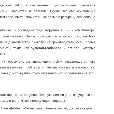
ержка prelink в современных дистрибутивах требовала
ниями библиотек и пакетов. После любого обновления
о могло занимать значительное время и ресурсы, особенно на
узчике.
В последние годы загрузчик
и компиляторы
ld.so
ффективными. Они используют такие технологии, как lazy
лияние динамической линковки на производительность. Кроме
тилиты, такие как
systemd-readahead
и
preload
, которые
аты.
 из первых систем, внедривших prelink, отказалась от него
вышеуказанные проблемы с безопасностью и сложностью
упные дистрибутивы тоже отказались от использования этой
елается не на предварительную линковку, а на улучшение
 Важную роль играют следующие подходы:
 Executables)
обеспечивают безопасность, делая каждый