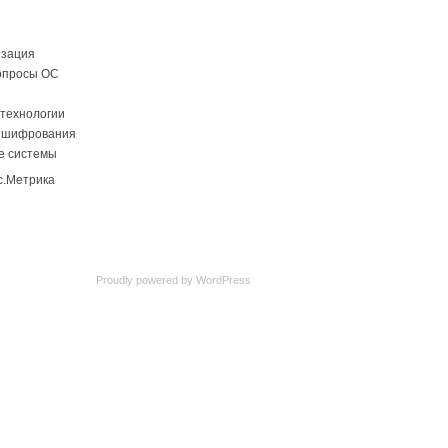
изация
опросы ОС
технологии
 шифрования
е системы
Proudly powered by
WordPress