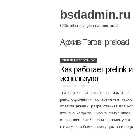
bsdadmin.ru
Сайт об операционных системах
Архив Тэгов:
preload
ОБЩИЕ ВОПРОСЫ ОС
Как работает prelink
используют
13.06.2025 – 05:02
Технологии не стоят на месте, и 
революционными, со временем теряют
утилита
prelink
, разработанная для ус
что она когда-то широко применялась
отказались. Чтобы понять, почему это 
какие у него были преимущества и нед