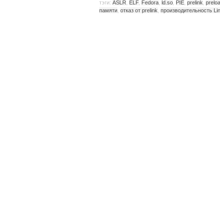
тэги:
ASLR
,
ELF
,
Fedora
,
ld.so
,
PIE
,
prelink
,
prelo
памяти
,
отказ от prelink
,
производительность Li