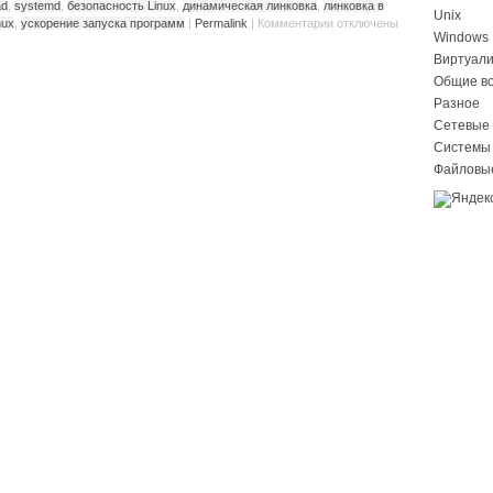
ad
,
systemd
,
безопасность Linux
,
динамическая линковка
,
линковка в
Unix
nux
,
ускорение запуска программ
|
Permalink
|
Комментарии
отключены
Windows
Виртуал
Общие в
Разное
Сетевые 
Системы
Файловы