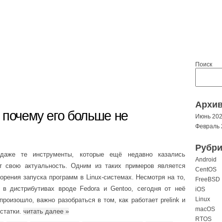
Поиск
Архи
 и почему его больше не
Июнь 20
Февраль 
Рубри
даже те инструменты, которые ещё недавно казались
Android
 свою актуальность. Одним из таких примеров является
CentOS
корения запуска программ в Linux-системах. Несмотря на то,
FreeBSD
 в дистрибутивах вроде Fedora и Gentoo, сегодня от неё
iOS
Linux
произошло, важно разобраться в том, как работает prelink и
macOS
остатки.
читать далее
»
RTOS