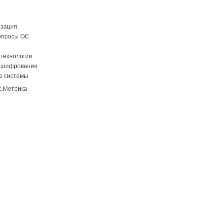
изация
опросы ОС
технологии
 шифрования
е системы