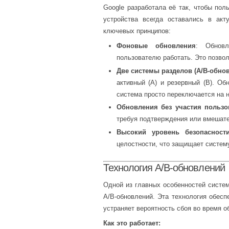
Google разработала её так, чтобы пол
устройства всегда оставались в акт
ключевых принципов:
Фоновые обновления
: Обнов
пользователю работать. Это позвол
Две системы разделов (A/B-обно
активный (A) и резервный (B). Об
система просто переключается на 
Обновления без участия пользо
требуя подтверждения или вмешате
Высокий уровень безопасност
целостности, что защищает систем
Технология A/B-обновлений
Одной из главных особенностей систе
A/B-обновлений. Эта технология обесп
устраняет вероятность сбоя во время о
Как это работает: