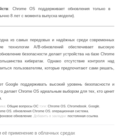
йств
: Chrome OS поддерживает обновления только в
ычно 8 лет с момента выпуска модели).
одна из самых передовых и надёжных среди современных
ие технологии A/B-обновлений обеспечивает высокую
 обновление безопасности делает устройства на базе Chrome
льшинства кибератак. Однако отсутствие контроля над
виться пользователям, которые предпочитают сами решать,
ет Google поддерживать высокий уровень безопасности и
то делает Chrome OS идеальным выбором для тех, кто ценит
и.
рика:
Общие вопросы ОС
тэги:
Chrome OS
,
Chromebook
,
Google
,
rome OS
,
обновления Chrome OS
,
операционная система
,
фоновое обновление
. Добавить в закладки:
постоянная ссылка
.
и её применение в облачных средах