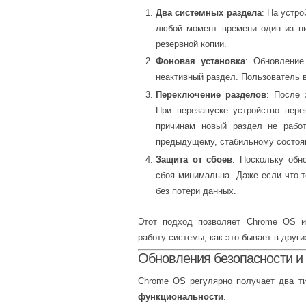
Два системных раздела
: На устро
любой момент времени один из ни
резервной копии.
Фоновая установка
: Обновление
неактивный раздел. Пользователь в
Переключение разделов
: После 
При перезапуске устройство пере
причинам новый раздел не работ
предыдущему, стабильному состоя
Защита от сбоев
: Поскольку обн
сбоя минимальна. Даже если что-т
без потери данных.
Этот подход позволяет Chrome OS из
работу системы, как это бывает в друг
Обновления безопасности и
Chrome OS регулярно получает два т
функциональности
.