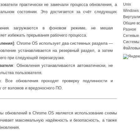
ьзователи практически не замечали процесса обновления, а
Unix
Windows
уальном состоянии. Это достигается за счёт следующих
Виртуал
Общие в
ления загружаются в фоновом режиме, не мешая
Разное
яет избежать прерывания рабочего процесса.
Сетевые 
Системы
вления)
: Chrome OS использует два системных раздела —
Файловы
новление устанавливается на резервный раздел, а затем
него при следующей перезагрузке.
вателя
: Обновления устанавливаются автоматически, не
льства пользователя.
и
: Все обновления проходят проверку подлинности и
у от взломов и вредоносного ПО.
мы обновлений в Chrome OS является использование схемы
ечивает максимальную надёжность и безопасность, а также
бновления.