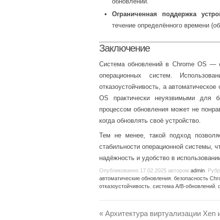
обновлений.
Ограниченная поддержка устро
течение определённого времени (об
Заключение
Система обновлений в Chrome OS — 
операционных систем. Использован
отказоустойчивость, а автоматическое
OS практически неуязвимыми для бо
процессом обновления может не понра
когда обновлять своё устройство.
Тем не менее, такой подход позволя
стабильности операционной системы, ч
надёжность и удобство в использовани
Опубликованно
17.02.2025
автором
admin
. Руб
автоматические обновления
,
безопасность Ch
отказоустойчивость
,
система A/B-обновлений
,
«
Архитектура виртуализации Xen 