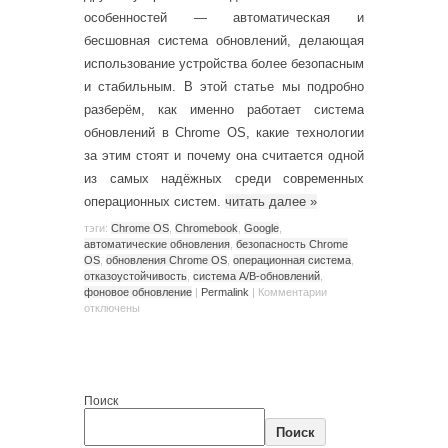
особенностей — автоматическая и
бесшовная система обновлений, делающая
использование устройства более безопасным
и стабильным. В этой статье мы подробно
разберём, как именно работает система
обновлений в Chrome OS, какие технологии
за этим стоят и почему она считается одной
из самых надёжных среди современных
операционных систем.
читать далее
»
тэги:
Chrome OS
,
Chromebook
,
Google
,
автоматические обновления
,
безопасность Chrome
OS
,
обновления Chrome OS
,
операционная система
,
отказоустойчивость
,
система A/B-обновлений
,
фоновое обновление
|
Permalink
|
Комментарии
отключены
Поиск
Поиск