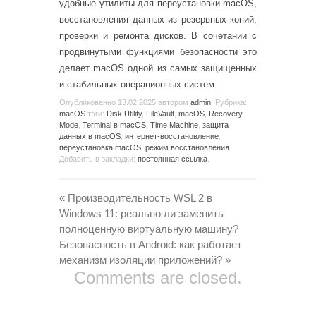
удобные утилиты для переустановки macOS,
восстановления данных из резервных копий,
проверки и ремонта дисков. В сочетании с
продвинутыми функциями безопасности это
делает macOS одной из самых защищенных
и стабильных операционных систем.
Опубликованно
13.02.2025
автором
admin
. Рубрика:
macOS
тэги:
Disk Utility
,
FileVault
,
macOS
,
Recovery
Mode
,
Terminal в macOS
,
Time Machine
,
защита
данных в macOS
,
интернет-восстановление
,
переустановка macOS
,
режим восстановления
.
Добавить в закладки:
постоянная ссылка
.
«
Производительность WSL 2 в
Windows 11: реально ли заменить
полноценную виртуальную машину?
Безопасность в Android: как работает
механизм изоляции приложений?
»
Comments are closed.