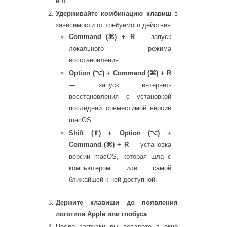
его.
Удерживайте комбинацию клавиш
в
зависимости от требуемого действия:
Command (⌘) + R
— запуск
локального режима
восстановления.
Option (⌥) + Command (⌘) + R
— запуск интернет-
восстановления с установкой
последней совместимой версии
macOS.
Shift (⇧) + Option (⌥) +
Command (⌘) + R
— установка
версии macOS, которая шла с
компьютером или самой
ближайшей к ней доступной.
Держите клавиши до появления
логотипа Apple или глобуса
.
После загрузки вы попадете в окно