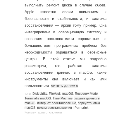
выполнить ремонт диска в случае сбоев.
Apple известна своим вниманием к
безопасности и стабильности, и система
восстановления — яркий тому пример. Она
интегрирована в операционную систему и
позволяет пользователям справляться с
большинством программных проблем без
необходимости обращаться в сервисные
центры. В этой статье мы подробно
рассмотрим, как работает система
восстановления данных в macOS, какие
инструменты она включает и как ими
пользоваться.
читать далее
»
тэги:
Disk Utility
,
FileVault
,
macOS
,
Recovery Mode
,
Terminal в macOS
,
Time Machine
,
защита данных в
macOS
,
интернет-восстановление
,
переустановка
macOS
,
режим восстановления
|
Permalink
|
Комментарии
отключены