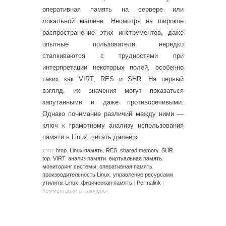
оперативная память на сервере или
локальной машине. Несмотря на широкое
распространение этих инструментов, даже
опытные пользователи нередко
сталкиваются с трудностями при
интерпретации некоторых полей, особенно
таких как VIRT, RES и SHR. На первый
взгляд, их значения могут показаться
запутанными и даже противоречивыми.
Однако понимание различий между ними —
ключ к грамотному анализу использования
памяти в Linux.
читать далее
»
тэги:
htop
,
Linux память
,
RES
,
shared memory
,
SHR
,
top
,
VIRT
,
анализ памяти
,
виртуальная память
,
мониторинг системы
,
оперативная память
,
производительность Linux
,
управление ресурсами
,
утилиты Linux
,
физическая память
|
Permalink
|
Комментарии
отключены