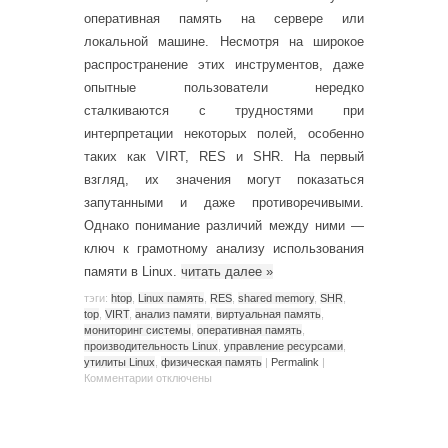
оперативная память на сервере или
локальной машине. Несмотря на широкое
распространение этих инструментов, даже
опытные пользователи нередко
сталкиваются с трудностями при
интерпретации некоторых полей, особенно
таких как VIRT, RES и SHR. На первый
взгляд, их значения могут показаться
запутанными и даже противоречивыми.
Однако понимание различий между ними —
ключ к грамотному анализу использования
памяти в Linux.
читать далее
»
тэги:
htop
,
Linux память
,
RES
,
shared memory
,
SHR
,
top
,
VIRT
,
анализ памяти
,
виртуальная память
,
мониторинг системы
,
оперативная память
,
производительность Linux
,
управление ресурсами
,
утилиты Linux
,
физическая память
|
Permalink
|
Комментарии
отключены