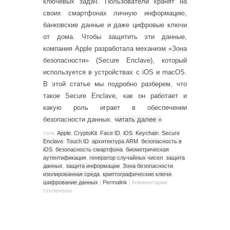
ключевых задач. Пользователи хранят на
своих смартфонах личную информацию,
банковские данные и даже цифровые ключи
от дома. Чтобы защитить эти данные,
компания Apple разработала механизм «Зона
безопасности» (Secure Enclave), который
используется в устройствах с iOS и macOS.
В этой статье мы подробно разберем, что
такое Secure Enclave, как он работает и
какую роль играет в обеспечении
безопасности данных.
читать далее
»
тэги:
Apple
,
CryptoKit
,
Face ID
,
iOS
,
Keychain
,
Secure
Enclave
,
Touch ID
,
архитектура ARM
,
безопасность в
iOS
,
безопасность смартфона
,
биометрическая
аутентификация
,
генератор случайных чисел
,
защита
данных
,
защита информации
,
Зона безопасности
,
изолированная среда
,
криптографические ключи
,
шифрование данных
|
Permalink
|
Комментарии
отключены