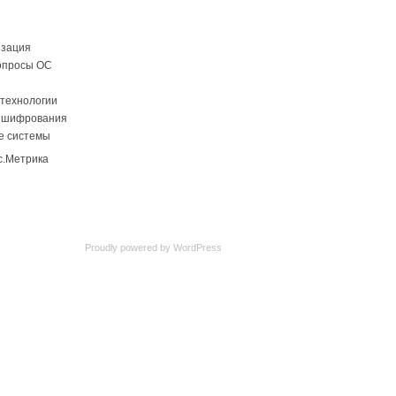
изация
опросы ОС
технологии
 шифрования
е системы
Proudly powered by
WordPress