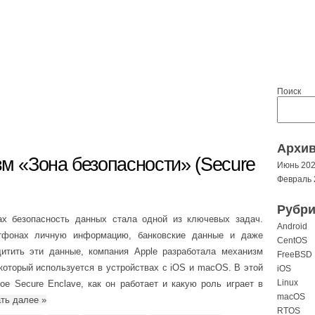
Поиск
Архи
зм «Зона безопасности» (Secure
Июнь 20
Февраль 
Рубри
х безопасность данных стала одной из ключевых задач.
Android
ртфонах личную информацию, банковские данные и даже
CentOS
тить эти данные, компания Apple разработала механизм
FreeBSD
 который используется в устройствах с iOS и macOS. В этой
iOS
Linux
ое Secure Enclave, как он работает и какую роль играет в
macOS
ать далее
»
RTOS