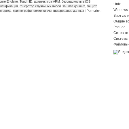
cure Enclave
,
Touch ID
,
архитектура ARM
,
безопасность в iOS
,
Unix
ентификация
,
генератор случайных чисел
,
защита данных
,
защита
Windows
я среда
,
криптографические ключи
,
шифрование данных
|
Permalink
|
Виртуал
Общие в
Разное
Сетевые 
Системы
Файловы