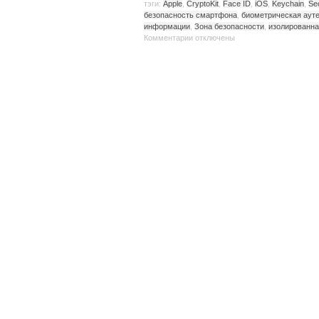
тэги:
Apple
,
CryptoKit
,
Face ID
,
iOS
,
Keychain
,
Se
безопасность смартфона
,
биометрическая аут
информации
,
Зона безопасности
,
изолированна
Комментарии
отключены