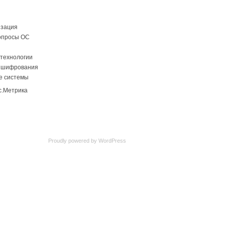
изация
опросы ОС
технологии
 шифрования
е системы
Proudly powered by
WordPress