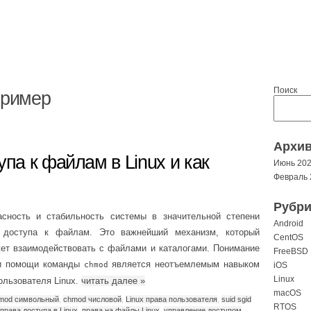
Поиск
пример
Архи
упа к файлам в Linux и как
Июнь 20
Февраль 
Рубри
асность и стабильность системы в значительной степени
Android
в доступа к файлам. Это важнейший механизм, который
CentOS
жет взаимодействовать с файлами и каталогами. Понимание
FreeBSD
ри помощи команды
является неотъемлемым навыком
chmod
iOS
Linux
ользователя Linux.
читать далее
»
macOS
mod символьный
,
chmod числовой
,
Linux права пользователя
,
suid sgid
RTOS
права доступа в Linux
,
права на файлы Linux
,
управление доступом