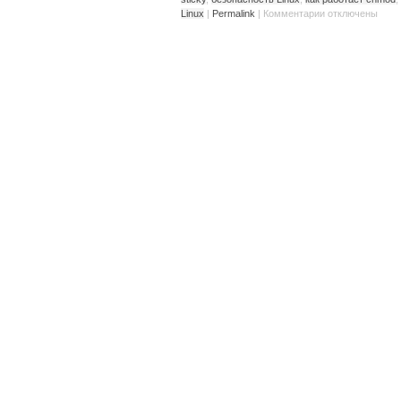
Linux
|
Permalink
|
Комментарии
отключены