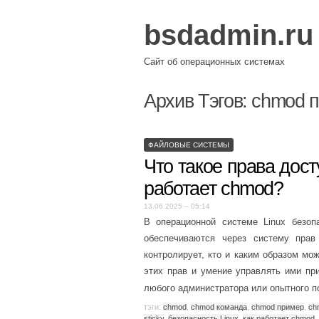
bsdadmin.ru
Сайт об операционных системах
Архив Тэгов:
chmod 
ФАЙЛОВЫЕ СИСТЕМЫ
Что такое права дост
работает chmod?
13.06.2025 – 05:14
В операционной системе Linux безоп
обеспечиваются через систему пра
контролирует, кто и каким образом мо
этих прав и умение управлять ими п
любого администратора или опытного п
тэги:
chmod
,
chmod команда
,
chmod пример
,
ch
sticky
,
безопасность Linux
,
как работает chmod
,