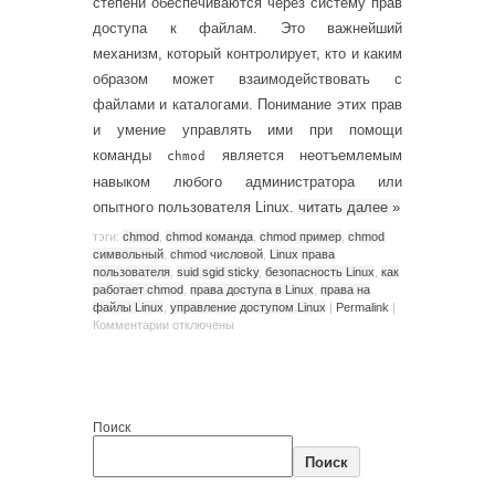
степени обеспечиваются через систему прав
доступа к файлам. Это важнейший
механизм, который контролирует, кто и каким
образом может взаимодействовать с
файлами и каталогами. Понимание этих прав
и умение управлять ими при помощи
команды
является неотъемлемым
chmod
навыком любого администратора или
опытного пользователя Linux.
читать далее
»
тэги:
chmod
,
chmod команда
,
chmod пример
,
chmod
символьный
,
chmod числовой
,
Linux права
пользователя
,
suid sgid sticky
,
безопасность Linux
,
как
работает chmod
,
права доступа в Linux
,
права на
файлы Linux
,
управление доступом Linux
|
Permalink
|
Комментарии
отключены
Поиск
Поиск