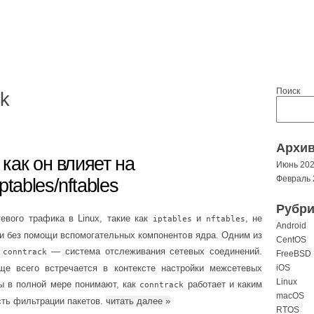
Поиск
ck
Архи
 как он влияет на
Июнь 20
Февраль 
tables/nftables
Рубри
вого трафика в Linux, такие как
и
, не
iptables
nftables
Android
и без помощи вспомогательных компонентов ядра. Одним из
CentOS
я
— система отслеживания сетевых соединений.
conntrack
FreeBSD
ще всего встречается в контексте настройки межсетевых
iOS
Linux
ры в полной мере понимают, как
работает и каким
conntrack
macOS
сть фильтрации пакетов.
читать далее
»
RTOS