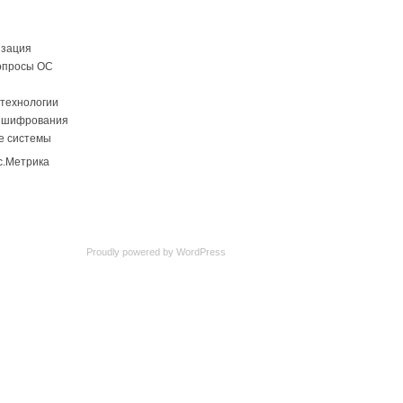
изация
опросы ОС
технологии
 шифрования
е системы
Proudly powered by
WordPress