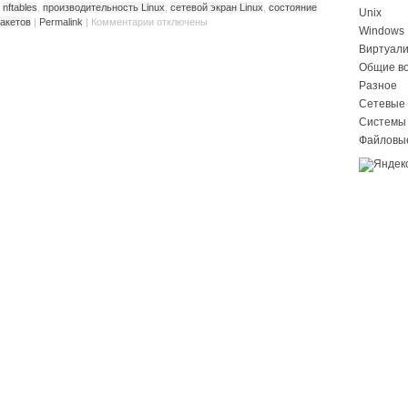
,
nftables
,
производительность Linux
,
сетевой экран Linux
,
состояние
Unix
акетов
|
Permalink
|
Комментарии
отключены
Windows
Виртуал
Общие в
Разное
Сетевые 
Системы
Файловы