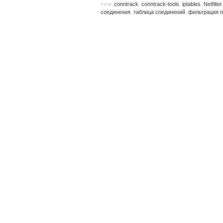
тэги:
conntrack
,
conntrack-tools
,
iptables
,
Netfilter
соединения
,
таблица соединений
,
фильтрация п